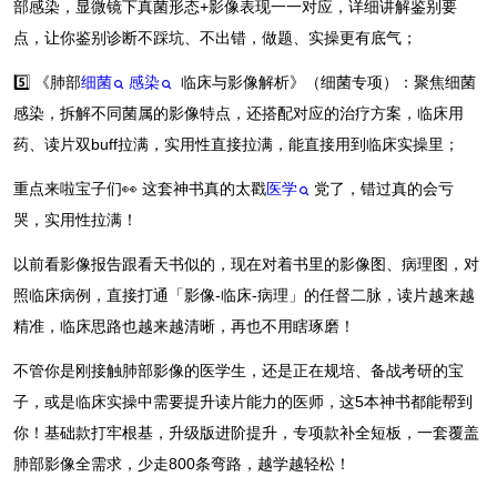
部感染，显微镜下真菌形态+影像表现一一对应，详细讲解鉴别要
点，让你鉴别诊断不踩坑、不出错，做题、实操更有底气；
5️⃣ 《肺部
细菌
感染
临床与影像解析》（细菌专项）：聚焦细菌
感染，拆解不同菌属的影像特点，还搭配对应的治疗方案，临床用
药、读片双buff拉满，实用性直接拉满，能直接用到临床实操里；
重点来啦宝子们👀 这套神书真的太戳
医学
党了，错过真的会亏
哭，实用性拉满！
以前看影像报告跟看天书似的，现在对着书里的影像图、病理图，对
照临床病例，直接打通「影像-临床-病理」的任督二脉，读片越来越
精准，临床思路也越来越清晰，再也不用瞎琢磨！
不管你是刚接触肺部影像的医学生，还是正在规培、备战考研的宝
子，或是临床实操中需要提升读片能力的医师，这5本神书都能帮到
你！基础款打牢根基，升级版进阶提升，专项款补全短板，一套覆盖
肺部影像全需求，少走800条弯路，越学越轻松！