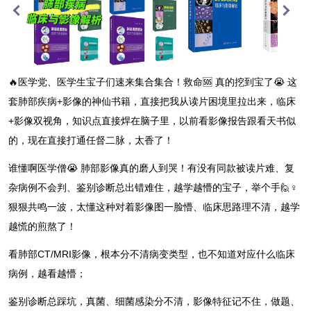
🔥医学党、医学生宝子们速来集合集合！救命🆘 真的挖到宝了😭 这
套肺部疾病+影像的神仙书籍，直接把我从读片困境里拉出来，临床
+影像双视角，知识点直接焊在脑子里，以前看影像报告跟看天书似
的，现在直接打通任督二脉，太香了！
谁懂啊医学僧😭 肺部影像真的磨人到哭！有没有同款被读片难、复
杂病例不会判、鉴别诊断总出错难住，越学越懵的宝子，举个手🙋♀️
狠狠共鸣一波，太懂这种对着影像图一脸懵、临床思路理不清，越学
越慌的煎熬了！
看肺部CT/MRI影像，根本分不清病变类型，也不知道对应什么临床
病例，越看越懵；
鉴别诊断总踩坑，真菌、细菌感染分不清，影像特征记不住，做题、