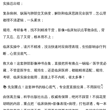
实操总出错；
复杂病例、纵隔与肺部交叉病变，解剖和临床思路完全脱节，怎么理
都理不清逻辑，一头雾水；
规培、考研备考，找不到精准干货，影像+临床知识点零散杂乱，背
了又忘、忘了又背，根本用不上；
临床实操中，读片不精准，没法快速对应病理表现，生怕影响诊疗判
断，心里没底气…
救大命！这套肺部影像神书合集，直接把所有痛点一锅端✅ 医学党必
藏，不管是医学生、规培生，还是临床医师，都能精准适配，规培、
考研、临床实操全能用，直接上手不内耗，省太多事！
📚 先划重点！这套神书的核心底气，专业度直接拉满，不用踩坑👇
由张嵩主编，科学出版社出品，权威有保障，绝对不踩雷！不搞花里
胡哨的内容，重点把「临床病例+影像表现+病理」打包讲透，每一本