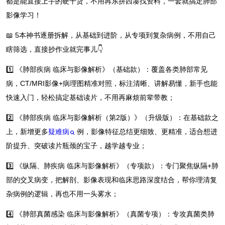
都是能直接上手的硬干货，不用再东拼西凑找资料，一套就搞定肺部
影像学习！
📖 5本神书逐册拆解，从基础到进阶，从专项到复杂病例，不用自己
瞎筛选，直接抄作业就完事儿👇
1️⃣ 《肺部疾病 临床与影像解析》（基础款）：覆盖各类肺部常见
病，CT/MRI影像+病理图精准对照，标注清晰、讲解易懂，新手也能
快速入门，轻松搞定基础读片，不用再麻烦前辈带教；
2️⃣ 《肺部疾病 临床与影像解析（第2版）》（升级版）：在基础款之
上，新增更多
疑难病
例，影像特征总结更细致、更精准，适合想进
阶提升、突破读片瓶颈的宝子，越学越专业；
3️⃣ 《纵隔、肺疾病 临床与影像解析》（专项款）：专门聚焦纵隔+肺
部的交叉病变，把解剖、影像表现和临床思路深度结合，帮你理清复
杂病例的逻辑，再也不用一头雾水；
4️⃣ 《肺部真菌感染 临床与影像解析》（真菌专项）：专攻真菌类肺