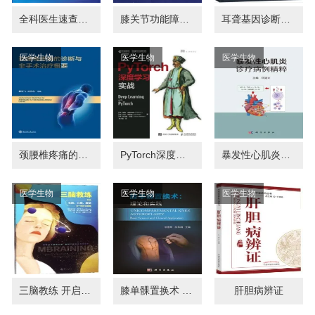
全科医生速查手册 第6版
膝关节功能障碍评估和手法治疗
耳聋基因诊断与遗传咨询
医学生物
医学生物
医学生物
颈腰椎疼痛的诊断与非手术治疗概要
PyTorch深度学习实战
暴发性心肌炎诊疗病例精粹
医学生物
医学生物
医学生物
三脑教练 开启头脑、心脑、腹脑合一的巨大能量
膝单髁置换术 理论和实践
肝胆病辨证