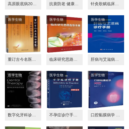
高原眼底病2023观点
抗衰防老 健康长寿之道
针灸歌赋临床应用
医学生物
医学生物
医学生物
重订古今名医临证金鉴 不寐癫狂癫痫卷
临床研究思路指导手册
肝病与艾滋病诊疗手册
医学生物
医学生物
医学生物
数字化牙科诊疗实践
不孕症诊疗手册 原著第4版
口腔黏膜病学 第5版