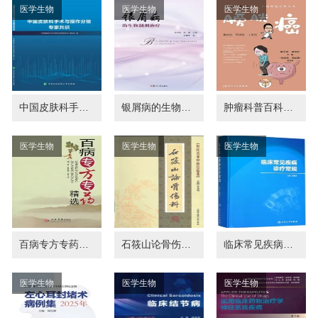
医学生物
医学生物
医学生物
中国皮肤科手术与操作分级专家共识
银屑病的生物制剂治疗
肿瘤科普百科丛书 膀胱癌
医学生物
医学生物
医学生物
百病专方专药精选
石筱山论骨伤科 近代名老中医经验集
临床常见疾病诊疗常规
医学生物
医学生物
医学生物