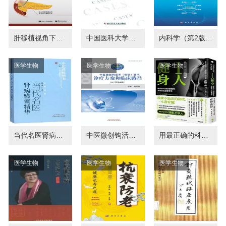
肝移植视角下的肝胆胰解剖
中国医科大学附属第一医院神经内科疾病病例精解
内科学（第2版 案例版）
医学生物
医学生物
医学生物
当代名医肾病验案精华 第2版
中医微创钩活术(钩针)技术诊疗方案和临床路径
用最正确的科学观点1人健身
医学生物
医学生物
医学生物