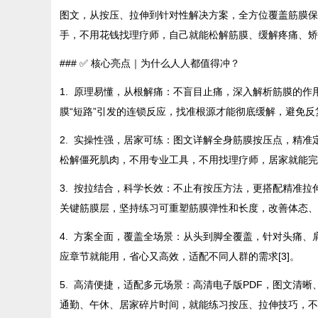
图文，从按压、拉伸到针对性解决方案，全方位覆盖筋膜保
手，不用花钱找理疗师，自己就能松解筋膜、缓解疼痛、矫
### ✅ 核心亮点｜为什么人人都值得冲？
1. 原理易懂，从根解痛：不盲目止痛，深入解析筋膜的作
膜“短路”引发的连锁反应，找准根源才能彻底缓解，避免反复
2. 实操性强，居家可练：图文详解全身筋膜按压点，精准
松解僵死肌肉，不用专业工具，不用找理疗师，居家就能完成
3. 按拉结合，科学长效：不止有按压方法，更搭配精准拉
关键筋膜层，坚持练习可重塑筋膜弹性和长度，改善体态、预
4. 方案全面，覆盖全场景：从头到脚全覆盖，针对头痛
应章节就能用，省心又高效，适配不同人群的需求[3]。
5. 高清便捷，适配多元场景：高清电子版PDF，图文清
通勤、午休、居家碎片时间，就能练习按压、拉伸技巧，不