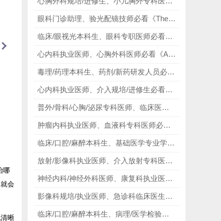
心胸外科规培/进修生、小儿胸外专科医生必看《Sabiston and Spencer Surgery of the Chest》，以解剖筑牢根基，以术式赋能临床！
眼科门诊助理、验光配镜技师必看《The Ophthalmic Assistant》，以标准规范赋能岗位，以专业能力提升上限！
临床/眼视光本科生、眼科专职医师必看《Ophthalmology》，以影像读懂眼病，以技术赋能临床！
心内科执业医师、心胸外科医师必看《Atlas of Interventional Electrophysiology》，以解剖筑牢根基，以精准赋能手术！
毒理/药理本科生、药剂/新药研发人员必看《Casarett & Doull's Toxicology》，洞悉毒物本质，深耕科研本源！
心内科执业医师、介入规培/进修生必看《Grossman & Baim's Cardiac Catheterization》，以理论夯实根基，以实操赋能临床！
普外/骨科/心胸/泌尿专科医师、临床医学本科生必看《Bailey & Love's Short Practice of Surgery》，以简洁语言通晓外科万象，以百年经典赋能临床！
肿瘤内科执业医师、血液科专科医师必看《MD Anderson Manual of Medical Oncology》，以权威指南规范诊疗，以专家经验规避风险！
临床/口腔/麻醉本科生、基础医学专业学生必看《Berne & Levy Physiology》，懂生理，方能懂临床！
放射/影像科执业医师、介入放射专科医师必看《放射诊断学基础》第五版，以全景影像看懂全身病变，以全科知识赋能临床！
治哪
神经内科/神经外科医师、康复科执业医师必看《Neuroanatomy through Clinical Cases》，以病例读懂神经，以解剖赋能临床！
，就会
影像科规培/执业医师、急诊科临床医生必看《Essential Ultrasound Anatomy 2nd》，以图谱读懂切面，以视频学会操作！
临床/口腔/麻醉本科生、病理/医学检验学生必看《Netter's Essential Histology》，以图谱简化微观难点，以联动贯通基础临床！
配清晰