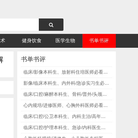
技术
健身饮食
医学生物
书单书评
解
书单书评
临床/影像本科生、放射科住培医师必看《Learning Radiology》，适配国内体系的放射入门天花板！
影像/临床本科生、内外科/急诊实习生必看《Learning Radiology》，以模式读懂影像，以逻辑赋能诊断！
临床/口腔/麻醉本科生、骨科/普外/头颈外科医师必看《THIEME Atlas of Anatomy》，以手绘解构人体，以解剖赋能行医！
心内规培/进修医师、心胸外科医师必看《Atlas of Cardiac Anatomy》，以解剖夯实术基，以细节赋能介入！
临床/口腔/公卫本科生、内科主治/高年资医师必看《Harrison's Principles of Internal Medicine》，以病理筑牢根基，以临床赋能行医！
临床/口腔/护理本科生、急诊/内科医生必看《The Only EKG Book You’ll Ever Need》，以逻辑读懂波形，以实战赋能临床！