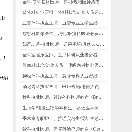
全科/专科临床医师、实习/规培医师必看《Oxford Handbook of Clinical Medicine》，以精简赋能临床，以权威助力成长！
普外科执业医师、外科规培/进修人员必看《Fischer's Mastery of Surgery》，以百科夯实基础，以实操赋能主刀！
的核
血管外科执业医师、血管专业医学生必看《Vascular and Endovascular Surgery》，以综述贯通全科，以题库赋能应试！
放射科影像医生、消化/肝病科医师必看《Liver Ultrasound: From Basics to Advanced Applications》，以专项深耕专业，以细节攻克难点！
酸
妇产/儿科执业医师、超声规培/进修人员必看《Diagnostic Ultrasound》，以百科定义标准，以影像赋能临床！
全科室临床医师、医疗科研从业者必看《Medical Decision Making》，以思维赋能诊疗，以决策成就良医！
助力
影像科规培/进修人员、呼吸内科执业医生必看《Thoracic Imaging: A Core Review》，以刷题夯实基础，以影像赋能临床！
神经外科执业医师、急诊专科从业者必看《Greenberg's Handbook of Neurosurgery》，以精简赋能临床，以权威守护诊疗！
就能
消化内科执业医师、EUS规培/进修人员必看《Atlas of Endoscopic Ultrasonography》，以影像赋能内镜，以注解攻克难点！
骨科执业医师、神经外科医师必看《Bridwell and DeWald's Textbook of Spinal Surgery》，以百科赋能专科，以标准成就主刀！
生物学/细胞生物学本科生、基础医学科研新人必看《Basic Immunology》，解构免疫底层逻辑，赋能学业与科研！
手术室专职护士、护理实习生/规培生必看《Alexander's Care of the Patient in Surgery》，以标准赋能护理，以专业守护手术！
骨科执业医师、康复科治疗师必看《Osteopathische Behandlung der Organaktivität》，重塑整骨康复思维，从根源解决慢病！