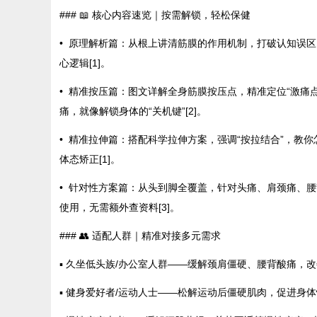
### 📖 核心内容速览｜按需解锁，轻松保健
• 原理解析篇：从根上讲清筋膜的作用机制，打破认知误区
心逻辑[1]。
• 精准按压篇：图文详解全身筋膜按压点，精准定位“激痛
痛，就像解锁身体的“关机键”[2]。
• 精准拉伸篇：搭配科学拉伸方案，强调“按拉结合”，教
体态矫正[1]。
• 针对性方案篇：从头到脚全覆盖，针对头痛、肩颈痛、
使用，无需额外查资料[3]。
### 👥 适配人群｜精准对接多元需求
▪️ 久坐低头族/办公室人群——缓解颈肩僵硬、腰背酸痛，
▪️ 健身爱好者/运动人士——松解运动后僵硬肌肉，促进身