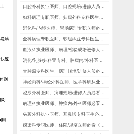
上
口腔外科执业医师、口腔规培/进修人员必看《Surgical and Radiologic Anatomy for Oral Implantology》，以解剖筑牢根基，以影像赋能手术！
妇科病理专职医师、妇瘤外科专科医生必看《Diagnostic Pathology: Gynecological 3rd》，以标注图谱简化阅片，以新版内容领跑前沿！
消化科/内镜医师、胃肠病理专职医师必看《Diagnostic Pathology: Gastrointestinal》，以图谱简化阅片，以联动赋能临床！
都是筋
全科病理专职医师、软组织亚专科医生必看《Diagnostic Pathology: Soft Tissue Tumors 3rd》，以新版内容领跑前沿，以图谱表格简化分型！
血液科执业医师、病理/检验规培进修人员必看《Diagnostic Pathology: Blood and Bone Marrow》，以实拍图谱夯实基础，以鉴别流程赋能诊断！
，快速
消化/乳腺/妇科亚专科、肿瘤内/外科医师必看《Diagnostic Pathology: Familial Cancer Syndromes》，以图谱简化诊断，以流程赋能临床！
骨肿瘤专科医生、病理规培/进修人员必看《Diagnostic Pathology: Bone》，以图文简化诊断，以干货赋能临床！
伸到
神经内科/神经外科医师、医学科研从业者必看《Diagnostic Pathology Neuropathology》，以图谱攻克难点，以流程简化诊断！
泌尿外科医师、病理规培/进修人员必看《Diagnostic Pathology Genitourinary》，以图谱夯实诊断基础，以鉴别攻克疑难病变！
翻对
病理科执业医师、肿瘤内/外科医师必看《Diagnostic Pathology - Molecular Oncology》，以实战赋能诊断，以专业攻克疑难！
头颈外科执业医师、耳鼻喉专科医生必看《Essential Cases in Head and Neck Oncology》，以真实病例夯实基础，以全彩图谱赋能临床！
利用
感染科专职医师、住院/规培医师必看《Comprehensive Review of Infectious Diseases》，快速攻克微生物难点，规避临床误诊高危陷阱！