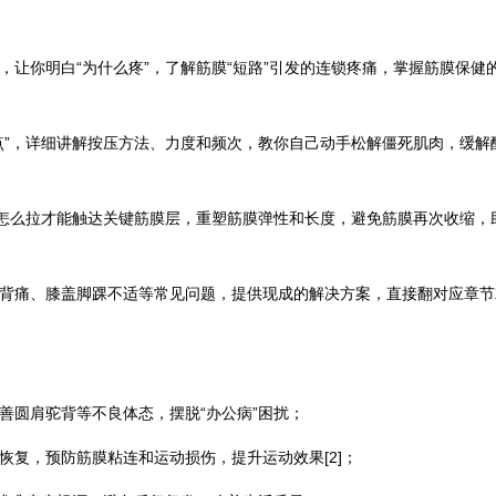
，让你明白“为什么疼”，了解筋膜“短路”引发的连锁疼痛，掌握筋膜保健
点”，详细讲解按压方法、力度和频次，教你自己动手松解僵死肌肉，缓解
你怎么拉才能触达关键筋膜层，重塑筋膜弹性和长度，避免筋膜再次收缩，
腰背痛、膝盖脚踝不适等常见问题，提供现成的解决方案，直接翻对应章节
改善圆肩驼背等不良体态，摆脱“办公病”困扰；
体恢复，预防筋膜粘连和运动损伤，提升运动效果[2]；