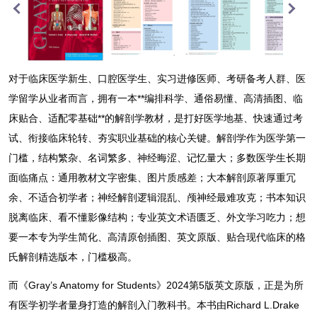
对于临床医学新生、口腔医学生、实习进修医师、考研备考人群、医
学留学从业者而言，拥有一本**编排科学、通俗易懂、高清插图、临
床贴合、适配零基础**的解剖学教材，是打好医学地基、快速通过考
试、衔接临床轮转、夯实职业基础的核心关键。解剖学作为医学第一
门槛，结构繁杂、名词繁多、神经晦涩、记忆量大；多数医学生长期
面临痛点：通用教材文字密集、图片质感差；大本解剖原著厚重冗
余、不适合初学者；神经解剖逻辑混乱、颅神经最难攻克；书本知识
脱离临床、看不懂影像结构；专业英文术语匮乏、外文学习吃力；想
要一本专为学生简化、高清原创插图、英文原版、贴合现代临床的格
氏解剖精选版本，门槛极高。
而《Gray’s Anatomy for Students》2024第5版英文原版，正是为所
有医学初学者量身打造的解剖入门教科书。本书由Richard L.Drake