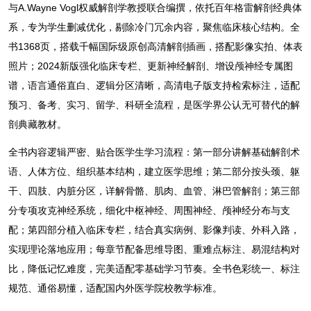
与A.Wayne Vogl权威解剖学教授联合编撰，依托百年格雷解剖经典体
系，专为学生删减优化，剔除冷门冗余内容，聚焦临床核心结构。全
书1368页，搭载千幅国际级原创高清解剖插画，搭配影像实拍、体表
照片；2024新版强化临床专栏、更新神经解剖、增设颅神经专属图
谱，语言通俗直白、逻辑分区清晰，高清电子版支持检索标注，适配
预习、备考、实习、留学、科研全流程，是医学界公认无可替代的解
剖典藏教材。
全书内容逻辑严密、贴合医学生学习流程：第一部分讲解基础解剖术
语、人体方位、组织基本结构，建立医学思维；第二部分按头颈、躯
干、四肢、内脏分区，详解骨骼、肌肉、血管、淋巴管解剖；第三部
分专项攻克神经系统，细化中枢神经、周围神经、颅神经分布与支
配；第四部分植入临床专栏，结合真实病例、影像判读、外科入路，
实现理论落地应用；每章节配备思维导图、重难点标注、易混结构对
比，降低记忆难度，完美适配零基础学习节奏。全书色彩统一、标注
规范、通俗易懂，适配国内外医学院校教学标准。