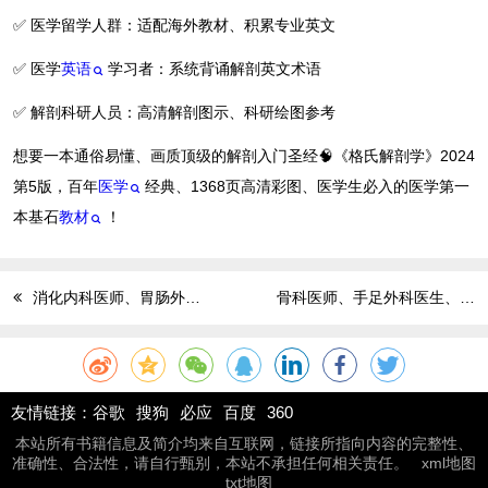
✅ 医学留学人群：适配海外教材、积累专业英文
✅ 医学
英语
学习者：系统背诵解剖英文术语
✅ 解剖科研人员：高清解剖图示、科研绘图参考
想要一本通俗易懂、画质顶级的解剖入门圣经🧠《格氏解剖学》2024
第5版，百年
医学
经典、1368页高清彩图、医学生必入的医学第一
本基石
教材
！
消化内科医师、胃肠外科医生、消化专科进修人员、医学生、科研从业者必看《山田胃肠病学教科书》第7版，优化诊疗方案、精进内镜技术！
骨科医师、手足外科医生、运动医学从业者、骨科规培进修人员、科研留学人群必看《曼氏足踝外科学》第10版，纯正骨科术语，留学科研SCI必备！
友情链接：
谷歌
搜狗
必应
百度
360
本站所有书籍信息及简介均来自互联网，链接所指向内容的完整性、
准确性、合法性，请自行甄别，本站不承担任何相关责任。
xml地图
txt地图