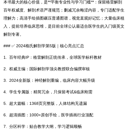
本书最大的核心价值，是**平衡专业性与学习门槛**：保留格雷解剖
百年权威度、解剖术语严谨规范；删减冗余晦涩内容，专门适配学生
理解力；高清手绘插图碾压普通图谱，视觉直观好记忆；大量临床植
入，提前培养临床思维，是目前全球公认最适合医学生的入门级英文
解剖专著。
### ✅ 2024格氏解剖学第5版｜核心亮点汇总
1. 百年经典IP：格雷解剖正统传承，全球医学标杆教材
2. 权威主编：国际解剖学顶尖教授联合编撰审核
3. 2024全新版：神经解剖重编，临床内容大幅升级
4. 学生专属版：精简冗余，只保留考试&临床刚需
5. 超大篇幅：1368页完整版，人体结构无遗漏
6. 超清插图：1000+原创手绘，医学插画行业顶配
7. 分区科学：贴合教学大纲，学习逻辑顺畅