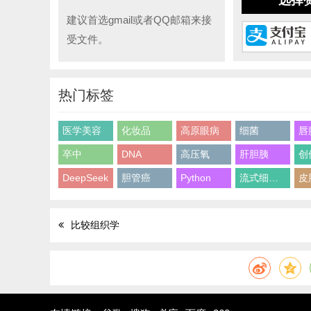
选择
建议首选gmail或者QQ邮箱来接
受文件。
热门标签
医学美容
化妆品
高原眼病
细菌
唇
卒中
DNA
高压氧
肝胆胰
创
DeepSeek
胆管癌
Python
流式细胞术
皮
比较组织学