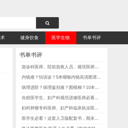
技术
健身饮食
医学生物
书单书评
书单书评
急诊科医师、院前急救人员、规培医师、医学生、急救培训师必看院前急救第11版，规范急救流程、掌握应急处置技巧！
内镜难？怕误诊？5本咽喉内镜高清图谱， 精准破解咽喉内镜病变识别难、误诊漏诊、操作无头绪核心痛点！
病理进阶？病理鉴别难？图模糊？10本临床病理鉴别诊断神书，精准破解病理鉴别模糊、诊断无思路、病理图不清、资料零散核心痛点！
在校医学生、妇产科规培进修医师必看《Beckmann and Ling's Obstetrics and Gynecology｜第8版 全新改版》，攻克妇产轮转，备战医学标准化考试！
妇科肿瘤专科医师、妇产科临床执业医师必看《妇科肿瘤学原理与实践手册｜第3版》，完善肿瘤体系，规范妇科疾病诊疗！
医学生必看！这套人卫版配套书，期末不挂科、考研稳上岸！