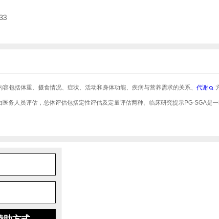
33
体内容包括体重、摄食情况、症状、活动和身体功能、疾病与营养需求的关系、
代谢
由医务人员评估，总体评估包括定性评估及定量评估两种。临床研究提示PG-SGA是