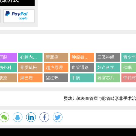
赞助方式
腭裂
心腔内超声
胃肠癌
肿瘤微环境
三叉神经
青少
伤外科
骨质疏松
超声原理
血管通路
妇产科学
催眠
肤癌
淋巴瘤
猩红热
甲病
器官芯片
中药
婴幼儿体表血管瘤与脉管畸形非手术治