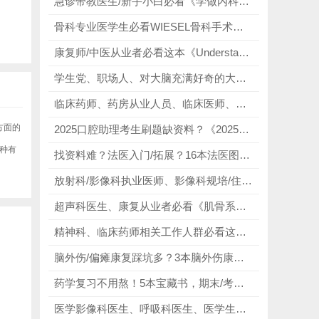
急诊带教医生/新手小白必看《学做内科急诊医生》（基础篇+实战篇），详细拆解急诊的核心逻辑，搭配89个急症病例+40个急诊事例，全方位适配急诊复杂场景！
骨科专业医学生必看WIESEL骨科手术学全9册，涵盖骨科临床所有高频领域，针对性讲解实操技巧！
康复师/中医从业者必看这本《Understanding Human Anatomy and Pathology》，重点学习肌肉骨骼&神经系统，理解运动损伤机制，助力临床实操！
学生党、职场人、对大脑充满好奇的大众必看《大脑笔记》，将复杂的大脑解剖图转化为可填涂的画面，无需专业绘画基础，随便涂涂就能出效果！
临床药师、药房从业人员、临床医师、药学研究生、医学生必看《古德曼-吉尔曼治疗学药理学基础第14版》，精准医疗导向，实用性强！
方面的
2025口腔助理考生刷题缺资料？《2025口腔执业助理医师资格考试医学综合指导用书》《试题金典》《模拟题》《冲刺模拟》，从基础到冲刺、从考点到刷题，全流程无死角覆盖！
一种有
找资料难？法医入门/拓展？16本法医图鉴合集，精准破解法医入门无系统资料、案例稀缺、图谱模糊、资料零散核心痛点！
放射科/影像科执业医师、影像科规培/住院医师必看《Musculoskeletal MRI》，零基础搭建骨肌影像标准化知识体系！
超声科医生、康复从业者必看《肌骨系统超声断层解剖图谱》，覆盖肌肉、肌腱、韧带、神经等核心结构，完美还原肌骨系统的解剖细节！
精神科、临床药师相关工作人群必看这本精神科常用药品超说明书用药指导，详细介绍抗精神病药、抗抑郁药、镇静催眠抗焦虑药及其他精神药物的超说明书用法，覆盖临床常用品类！
脑外伤/偏瘫康复踩坑多？3本脑外伤康复神书，精准破解康复无思路、训练无方向、方案难构建三大难题！
药学复习不用熬！5本宝藏书，期末/考研/学位考躺赢上岸！
医学影像科医生、呼吸科医生、医学生必看肺部高分辨率CT（第2版），提升读片精度、培养诊断思维！