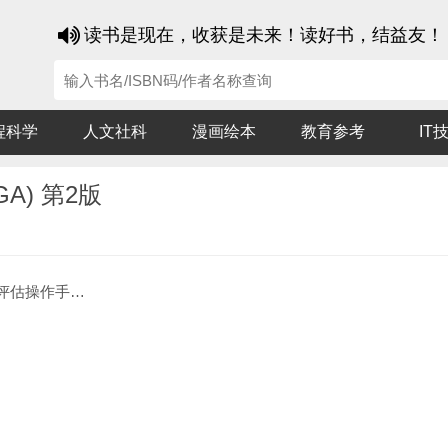
读书是现在，收获是未来！读好书，结益友！
程科学
人文社科
漫画绘本
教育参考
IT
A) 第2版
PG-SGA) 第2版