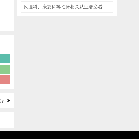
风湿科、康复科等临床相关从业者必看《实用骨科影像学 第7版》，涉及各类骨科疾病的影像特征、诊断鉴别、设备应用等多个维度！
年
材
疗