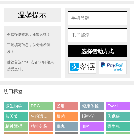
温馨提示
有偿提供资源，谨慎选择！
正确填写信息，以免错发漏
选择赞助方式
发！
建议首选gmail或者QQ邮箱来
接受文件。
热门标签
微生物学
DRG
乙肝
健康体检
Excel
膝关节
生殖遗传学
细菌
眼科学
失眠症
精神障碍
精神分裂
睾丸
血栓
寄生虫