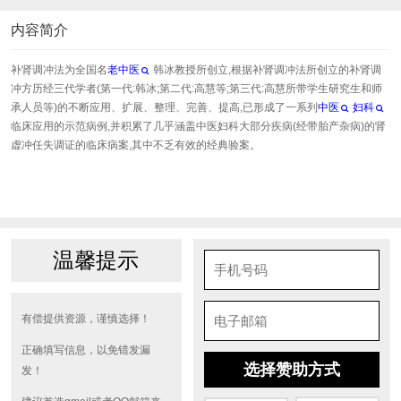
内容简介
补肾调冲法为全国名
老中医
韩冰教授所创立,根据补肾调冲法所创立的补肾调
冲方历经三代学者(第一代:韩冰;第二代:高慧等;第三代:高慧所带学生研究生和师
承人员等)的不断应用、扩展、整理、完善、提高,已形成了一系列
中医
妇科
临床应用的示范病例,并积累了几乎涵盖中医妇科大部分疾病(经带胎产杂病)的肾
虚冲任失调证的临床病案,其中不乏有效的经典验案。
温馨提示
有偿提供资源，谨慎选择！
正确填写信息，以免错发漏
选择赞助方式
发！