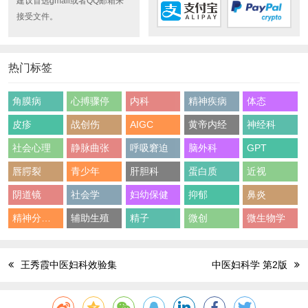
建议首选gmail或者QQ邮箱来
接受文件。
热门标签
角膜病
心搏骤停
内科
精神疾病
体态
皮疹
战创伤
AIGC
黄帝内经
神经科
社会心理
静脉曲张
呼吸窘迫
脑外科
GPT
唇腭裂
青少年
肝胆科
蛋白质
近视
阴道镜
社会学
妇幼保健
抑郁
鼻炎
精神分裂症
辅助生殖
精子
微创
微生物学
王秀霞中医妇科效验集
中医妇科学 第2版