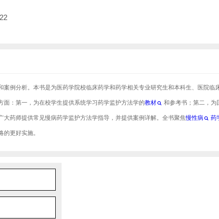
22
和案例分析。本书是为医药学院校临床药学和药学相关专业研究生和本科生、医院临
方面：第一，为在校学生提供系统学习药学监护方法学的
教材
和参考书；第二，为
广大药师提供常见慢病药学监护方法学指导，并提供案例详解。全书聚焦
慢性病
药
略的更好实施。