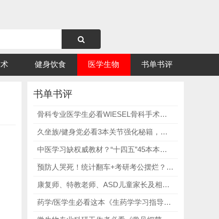
技术
健身饮食
医学生物
书单书评
书单书评
骨科专业医学生必看WIESEL骨科手术学全9册，涵盖骨科临床所有高频领域，针对性讲解实操技巧！
久坐族/健身党必看3本关节强化秘籍，一套科学、系统、实用的关节强化训练指南，是舒缓关节不适、强化关节功能、日常养护关节的核心关键！
中医学习缺权威教材？“十四五”45本本科规划教材，多学科全覆盖，应试、临床、自我提升谁存谁受益、谁学谁封神！
预防人哭死！统计翻车+考研考公摆烂？这套人卫教材直接救急！
康复师、特教老师、ASD儿童家长及相关从业者必看《儿童孤独症谱系障碍康复训练指导》，康复相关需求全满足！
药学/医学生必看这本《生药学学习指导与习题集》第2版，一站式解决生药学难学、知识点零散、鉴定难记、备考缺教辅的所有痛点！