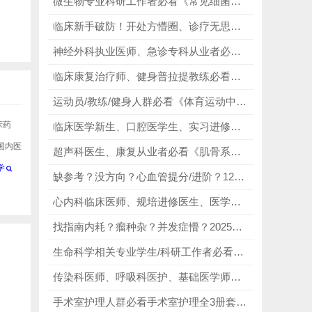
微生物专业科研工作者必看《常见细菌系统鉴定手册》，完美解决“查菌难、操作难、配方杂、保藏难”的痛点！
临床新手破防！开处方懵圈、诊疗无思路？这套手册直接救大命！
神经外科执业医师、急诊专科从业者必看《Greenberg's Handbook of Neurosurgery》，以精简赋能临床，以权威守护诊疗！
临床康复治疗师、健身普拉提教练必看负压疗法运动康复筋膜罐（八讲），精准解决筋膜粘连、神经卡压、运动损伤、术后功能障碍！
运动员/教练/健身人群必看《体育运动中的功能性训练（第2版）》，不论你是在力量房、赛场还是田径场，随时随地都能用，不受场地、器材限制，碎片时间就能学、就能练，高效利用每一分钟！！
床药
临床医学新生、口腔医学生、实习进修医师、考研备考人群、医学留学从业者必看《Gray’s Anatomy格氏解剖学》第5版，颅神经专属图谱，攻克学医难点！
国内医
超声科医生、康复从业者必看《肌骨系统超声断层解剖图谱》，覆盖肌肉、肌腱、韧带、神经等核心结构，完美还原肌骨系统的解剖细节！
学
缺参考？没方向？心血管提分/进阶？12本心血管丛书权威合集，精准破解临床缺权威参考、学习无系统、进阶无方向、资料零散核心痛点！
心内科临床医师、规培进修医生、医学生、内科全科医生必看《实用心血管医学第二版》，实操专项教学，含金量极高！
找指南内耗？瘤种杂？并发症懵？2025版CSCO诊疗指南合集，精准破解指南难找、方案滞后、并发症处理无规范、科研备考无依据痛点
生命科学相关专业学生/科研工作者必看表观遗传学（第二版），每一个知识点都能直接对接科研、论文撰写，真正实现“学完就能用”
传染科医师、呼吸科医护、基础医学师生必看《病毒与细胞分子生物学》第二版，吃透呼吸道病毒，优化临床处置！
手术室护理人群必看手术室护理全3册套装，从管理到临床，从质控到培训，覆盖手术室护理所有核心场景！