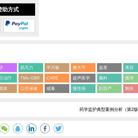
赞助方式
济
肌无力
半月板
腕关节
血浆
美容
乐治疗
TMs-GBR
CARE
超声医学
脑科
瘙痒
原体
口腔保健
戒毒
慢性病
剖宫产
痢疾
药学监护典型案例分析（第2