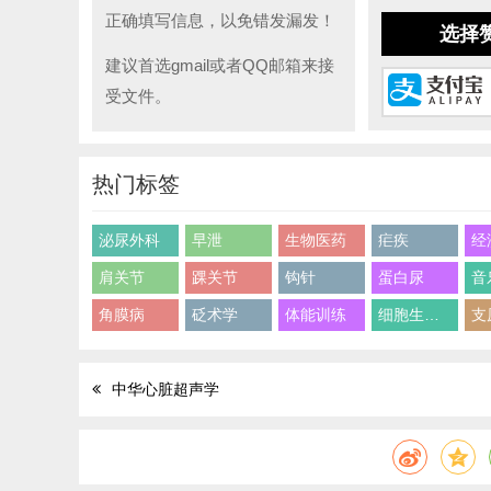
正确填写信息，以免错发漏发！
选择
建议首选gmail或者QQ邮箱来接
受文件。
热门标签
泌尿外科
早泄
生物医药
疟疾
经
肩关节
踝关节
钩针
蛋白尿
音
角膜病
砭术学
体能训练
细胞生物学
支
中华心脏超声学