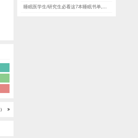
睡眠医学生/研究生必看这7本睡眠书单,从失眠自救到专业备考,彻底解决睡眠相关人群失眠、临床、备考、筹建的所有痛点!
版）