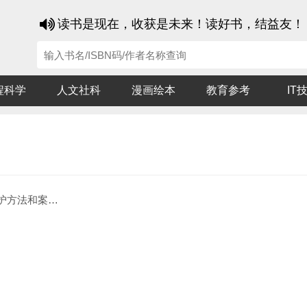
读书是现在，收获是未来！读好书，结益友！
程科学
人文社科
漫画绘本
教育参考
IT
法和案例分析