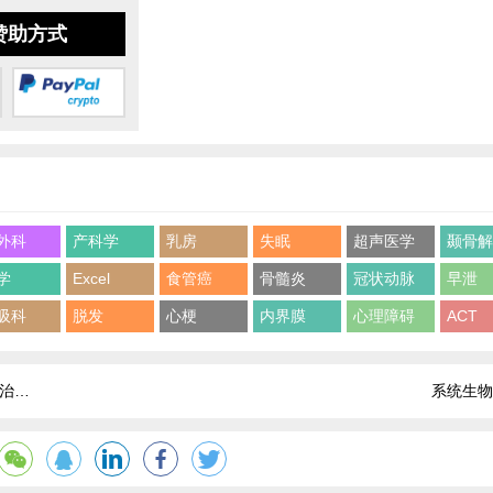
赞助方式
外科
产科学
乳房
失眠
超声医学
颞骨
学
Excel
食管癌
骨髓炎
冠状动脉
早泄
吸科
脱发
心梗
内界膜
心理障碍
ACT
1版
系统生物