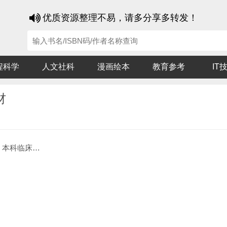
优质资源整理不易，请多分享多转发！
程科学
人文社科
漫画绘本
教育参考
IT
材
科临床第十轮教材