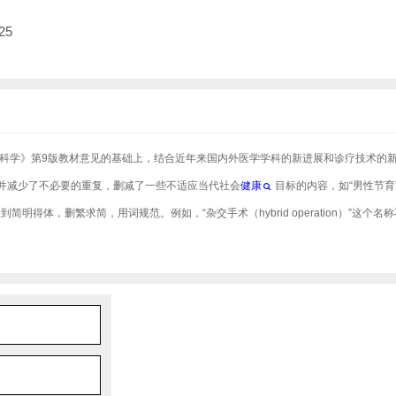
25
科学》第9版教材意见的基础上，结合近年来国内外医学学科的新进展和诊疗技术的
并减少了不必要的重复，删减了一些不适应当代社会
健康
目标的内容，如“男性节育
简明得体，删繁求简，用词规范。例如，“杂交手术（hybrid operation）”这个名