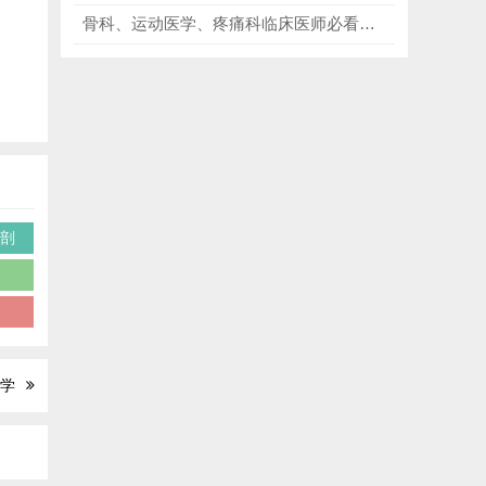
骨科、运动医学、疼痛科临床医师必看《超声引导运动医学肌骨介入操作实用指南》，精进神经阻滞，精准管控慢性顽固性疼痛！
解剖
学