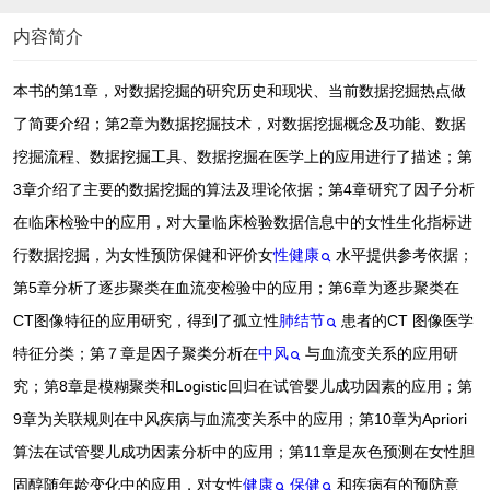
内容简介
本书的第1章，对数据挖掘的研究历史和现状、当前数据挖掘热点做
了简要介绍；第2章为数据挖掘技术，对数据挖掘概念及功能、数据
挖掘流程、数据挖掘工具、数据挖掘在医学上的应用进行了描述；第
3章介绍了主要的数据挖掘的算法及理论依据；第4章研究了因子分析
在临床检验中的应用，对大量临床检验数据信息中的女性生化指标进
行数据挖掘，为女性预防保健和评价女
性健康
水平提供参考依据；
第5章分析了逐步聚类在血流变检验中的应用；第6章为逐步聚类在
CT图像特征的应用研究，得到了孤立性
肺结节
患者的CT 图像医学
特征分类；第７章是因子聚类分析在
中风
与血流变关系的应用研
究；第8章是模糊聚类和Logistic回归在试管婴儿成功因素的应用；第
9章为关联规则在中风疾病与血流变关系中的应用；第10章为Apriori
算法在试管婴儿成功因素分析中的应用；第11章是灰色预测在女性胆
固醇随年龄变化中的应用，对女性
健康
保健
和疾病有的预防意