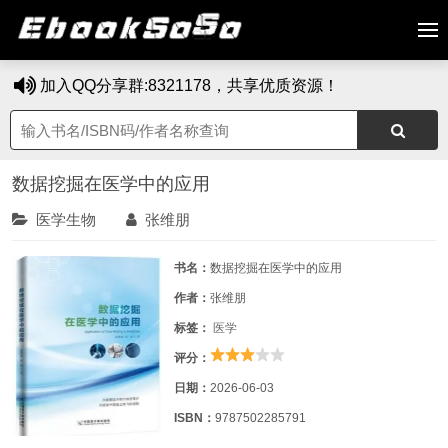
加入QQ分享群:8321178，共享优质资源！
数据挖掘在医学中的应用
医学生物
张维朋
书名：
数据挖掘在医学中的应用
作者：
张维朋
标签：
医学
评分：
日期：
2026-06-03
ISBN：
9787502285791