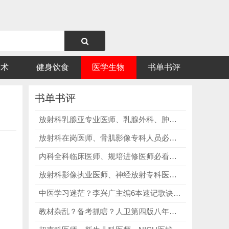
技术
健身饮食
医学生物
书单书评
书单书评
放射科乳腺亚专业医师、乳腺外科、肿瘤科临床医护必看《乳腺影像诊断学第3版》，规范影像分级，精准鉴别乳腺各类病灶！
放射科在岗医师、骨肌影像专科人员必看《Orthopaedic Imaging》，精准鉴别关节炎、代谢性骨病、骨肿瘤等各类骨肌病变！
内科全科临床医师、规培进修医师必看《Harrison's Principles of Internal Medicine｜第22版 2025中英双语套装》，完善全科思维，更新前沿诊疗方案！
放射科影像执业医师、神经放射专科医师必看《神经放射学：关键鉴别诊断和临床问题｜第2版》，深耕疑难影像，拔高专科诊断水准！
中医学习迷茫？李兴广主编6本速记歌诀，精准破解知识点杂、记不住、效率低三大难题！
教材杂乱？备考抓瞎？人卫第四版八年制“十四五”教材，精准破解找书难、不适配、知识散三大痛点！