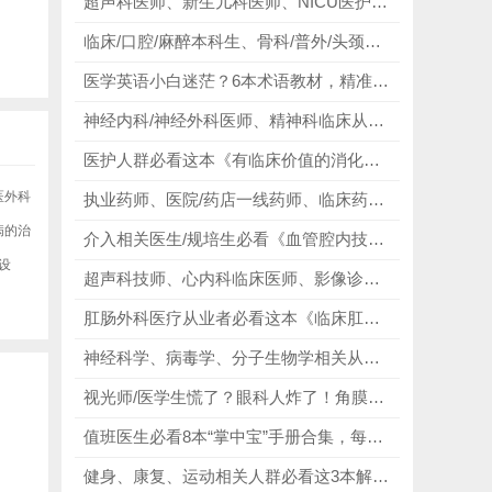
超声科医师、新生儿科医师、NICU医护、儿科超声进修医生、规培医师与医学生必看实用新生儿超声心动图实用指南，规范扫查操作、提升诊断能力！
临床/口腔/麻醉本科生、骨科/普外/头颈外科医师必看《THIEME Atlas of Anatomy》，以手绘解构人体，以解剖赋能行医！
医学英语小白迷茫？6本术语教材，精准破解术语难记、词根不懂、学习无方向三大难题！
神经内科/神经外科医师、精神科临床从业者必看《人体大脑：颅脑功能解剖学导论》，掌握神经机制，完善疾病诊疗与科研思维！
医护人群必看这本《有临床价值的消化道病理》，这本书精准对接医护人所有需求，从大体解读到影像对照，再到病理分析，都梳理得明明白白！
医外科
执业药师、医院/药店一线药师、临床药学实习生必看《药师处方审核培训教材》，精准适配医药人全场景需求，成为药师成长路上的必备宝典！
病的治
介入相关医生/规培生必看《血管腔内技术第4版》，从导丝导管基础技巧、塑形方法，到复杂病变处理策略、并发症预防与处理，再到真实病例解析，都梳理得明明白白！
设
超声科技师、心内科临床医师、影像诊断从业者必看《临床超声心动图综述 第二版》，吃透心超影像，辅助临床诊疗决策！
肛肠外科医疗从业者必看这本《临床肛肠外科学》,大量逼真插图，展现肛肠解剖、疾病表现及手术操作步骤，直观易懂、上手快速!
神经科学、病毒学、分子生物学相关从业者必看《诺贝尔奖：基因、病毒和细胞信号》，详细讲述噬菌体、基因、病毒、细胞信号、第二信使等相关成果的研究过程与科学意义！
视光师/医学生慌了？眼科人炸了！角膜病天花板专著封神，临床卡壳直接救大命！
值班医生必看8本“掌中宝”手册合集，每一本都精准戳中值班需求，从操作规范到急症处理，讲解细致、实用性拉满！
健身、康复、运动相关人群必看这3本解剖列车封神书籍，每本书都有实操方法、练习视频或评估技巧，不管是客户指导、徒手治疗，还是自我训练、损伤预防，学完即应用!