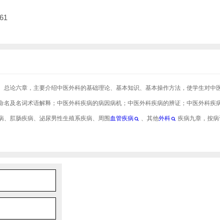
61
。总论六章，主要介绍中医外科的基础理论、基本知识、基本操作方法，使学生对中
命名及名词术语解释；中医外科疾病的病因病机；中医外科疾病的辨证；中医外科疾
病、肛肠疾病、泌尿男性生殖系疾病、周围
血管疾病
、其他
外科
疾病九章，按病