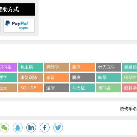
赞助方式
织再生
包虫病
麻醉学
腹痛
针刀医学
胆道
理学
康复训练
感冒
脱发
眩晕
辅助
经元
SQUIRE
湿疹
耳石症
椎间盘
眼科
烧伤学名