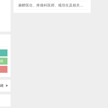
麻醉医生、疼痛科医师、规培生及相关医护从业者必看超声引导神经阻滞技术3本书，解剖、超声、实操，全流程覆盖！
癌
生殖
学
词