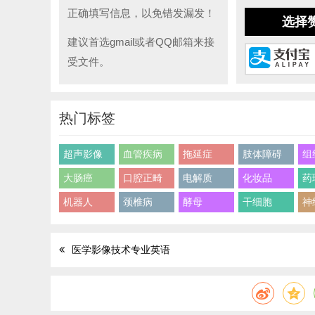
正确填写信息，以免错发漏发！
选择
建议首选gmail或者QQ邮箱来接
受文件。
热门标签
超声影像
血管疾病
拖延症
肢体障碍
组
大肠癌
口腔正畸
电解质
化妆品
药
机器人
颈椎病
酵母
干细胞
神
医学影像技术专业英语