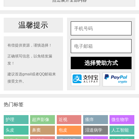
点击展开全部内容
温馨提示
有偿提供资源，谨慎选择！
正确填写信息，以免错发漏
选择赞助方式
发！
建议首选gmail或者QQ邮箱来
接受文件。
热门标签
护理
超声影像
近视
瘙痒
微生物学
头皮
鼻窦
包皮
泪道病学
人工智能