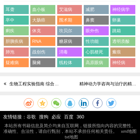
耳聋
血小板
艾滋病
减肥
神经病学
卒中
大肠癌
围术期
鼻窦
卵巢
痢疾
休克
坎贝尔
眼外伤
跳箱
胆胰疾病
RNA
糖尿病
性功能
透明质酸
肺泡
战创伤
消毒
心肌梗死
瘢痕
疑难病
脑瘫
线粒体
高原眼病
神经病
生物工程实验指南 综合实验原理与实践
精神动力学咨询与治疗的精要 再现往昔 第4版
友情链接：
谷歌
搜狗
必应
百度
360
本站所有书籍信息及简介均来自互联网，链接所指向内容的完整性、
准确性、合法性，请自行甄别，本站不承担任何相关责任。
xml地图
txt地图