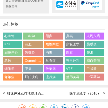
建议首选gmail或者QQ邮箱来
接受文件。
热门标签
心血管
儿科学
额窦
鼻窦
人乳头瘤
ICU
贫血
颈椎间盘
康复医学
脑膜炎
扁桃体炎
热敏灸
消毒
医案
整形
急救
Cummings
耳石症
整形外科
脑血管病
细胞学
甲病
传染病
VTE
甲状腺
老年病
肛门疾病
流行病
整形美容
中医药学
临床体液及排泄物形态学检查图谱（第2版）
医学免疫学（2018）