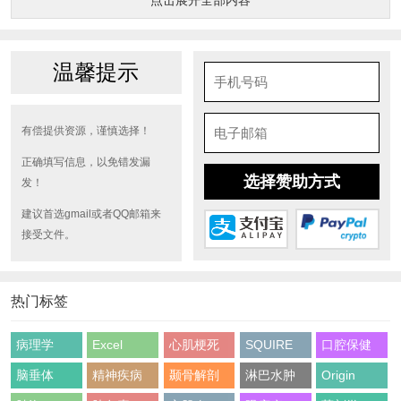
点击展开全部内容
温馨提示
有偿提供资源，谨慎选择！
正确填写信息，以免错发漏
选择赞助方式
发！
建议首选gmail或者QQ邮箱来
接受文件。
热门标签
病理学
Excel
心肌梗死
SQUIRE
口腔保健
脑垂体
精神疾病
颞骨解剖
淋巴水肿
Origin