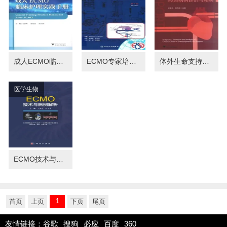
成人ECMO临床护理实践手册
ECMO专家培训手册 第4版
体外生命支持经典病例诊治与精析
医学生物
ECMO技术与病例解析
1
首页
上页
下页
尾页
友情链接：
谷歌
搜狗
必应
百度
360