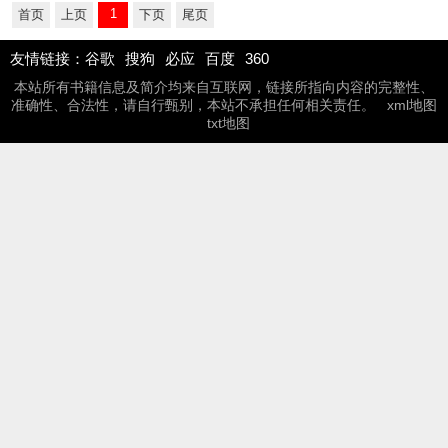
1
首页
上页
下页
尾页
友情链接：
谷歌
搜狗
必应
百度
360
本站所有书籍信息及简介均来自互联网，链接所指向内容的完整性、
准确性、合法性，请自行甄别，本站不承担任何相关责任。
xml地图
txt地图