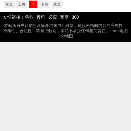
1
首页
上页
下页
尾页
友情链接：
谷歌
搜狗
必应
百度
360
本站所有书籍信息及简介均来自互联网，链接所指向内容的完整性、
准确性、合法性，请自行甄别，本站不承担任何相关责任。
xml地图
txt地图