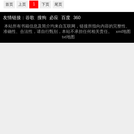
1
首页
上页
下页
尾页
友情链接：
谷歌
搜狗
必应
百度
360
本站所有书籍信息及简介均来自互联网，链接所指向内容的完整性、
准确性、合法性，请自行甄别，本站不承担任何相关责任。
xml地图
txt地图