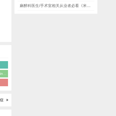
麻醉科医生/手术室相关从业者必看《米勒麻醉学》中文第9版+英文第10版，超过1200幅全彩插图，将复杂的麻醉基础科学、药物机制、临床操作直观呈现！
病
Cummings
症