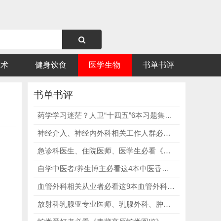
技术
健身饮食
医学生物
书单书评
书单书评
药学学习迷茫？人卫“十四五”6本习题集，精准破解知识点难记、刷题无效、科目不全三大难题！
神经介入、神经内外科相关工作人群必看脑血管病和神经介入技术手册（第3版），解决血管解剖难、影像判读难、介入操作难、术中应急难、备考无方向的所有痛点！
急诊科医生、住院医师、医学生必看《临床急诊医学病例精析》，111个真实急诊病例，涵盖各类急诊常见、疑难症状！
自学中医者/养生博主必看这4本中医香疗书籍，每一本书都有明确的核心价值，入门、实操、调理、进阶，一站式解决所有中医香疗相关痛点！
血管外科相关从业者必看这9本血管外科系列合集，从解剖到手术配合、从并发症到腔内技术，每一本都贴合临床和学习需求！
放射科乳腺亚专业医师、乳腺外科、肿瘤科临床医护必看《乳腺影像诊断学第3版》，规范影像分级，精准鉴别乳腺各类病灶！