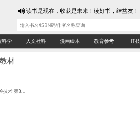
读书是现在，收获是未来！读好书，结益友！
程科学
人文社科
漫画绘本
教育参考
IT
生教材
3版 研究生教材