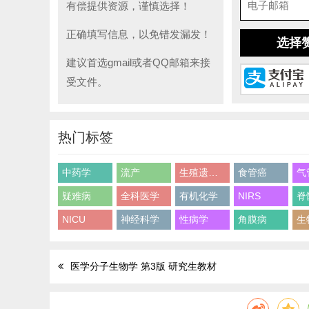
有偿提供资源，谨慎选择！
正确填写信息，以免错发漏发！
选择
建议首选gmail或者QQ邮箱来接
受文件。
热门标签
中药学
流产
生殖遗传学
食管癌
气
疑难病
全科医学
有机化学
NIRS
脊
NICU
神经科学
性病学
角膜病
生
医学分子生物学 第3版 研究生教材