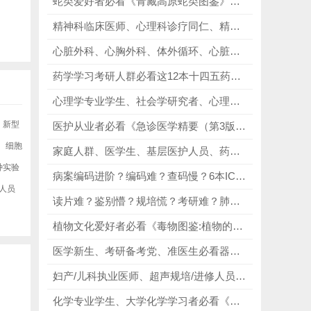
蛇类爱好者必看《青藏高原蛇类图鉴》，详细标注每种蛇类的栖息海拔与生存环境！
精神科临床医师、心理科诊疗同仁、精神科规培人员必看《考夫曼精神病临床神经病学》第九版，鉴别交叉疾病，排查器质性神经病变！
心脏外科、心胸外科、体外循环、心脏麻醉临床医师、心外科研教学人员、医学生、医学留学进修人群必看《Khonsari心脏外科：安全操作与风险防范》第5版，全彩分步手术解剖插图！
药学学习考研人群必看这12本十四五药学专业习题集，每一本都是备考刚需中的刚需，从基础学科到核心专业课，再到专业特色课程全覆盖！
心理学专业学生、社会学研究者、心理咨询从业者必看《了解人类性行为 第15版》，调研性别文化，引用权威文献数据！
、新型
医护从业者必看《急诊医学精要（第3版）》，别再为“突发急症不会判、医护工作无参考、急救操作不熟练”内耗了！
、细胞
家庭人群、医学生、基层医护人员、药店工作者必看《常见皮肤病诊疗图谱 2024》，不管是日常应急、皮肤护理，还是辅助学习，都能从中获得所需！
种实验
病案编码进阶？编码难？查码慢？6本ICD国际疾病分类丛书，精准破解编码规则杂、查码效率低、实操无依据、考证无方向痛点！
人员
读片难？鉴别懵？规培慌？考研难？肺部影像神书合集（5本）精准破解读片难、鉴别诊断易出错、复杂病例无思路、知识点零散核心痛点！
植物文化爱好者必看《毒物图鉴:植物的暗黑生命史》，每一株毒草背后，都缠着一截人类历史的暗影！
医学新生、考研备考党、准医生必看器官系统学习四大硬核教材，从基础理论直通临床诊疗，适配多阶段、多场景使用！
妇产/儿科执业医师、超声规培/进修人员必看《Diagnostic Ultrasound》，以百科定义标准，以影像赋能临床！
化学专业学生、大学化学学习者必看《化学：中心科学》（翻译版第14版），完美解决“化学难懂、知识零散、理论脱节”的痛点！