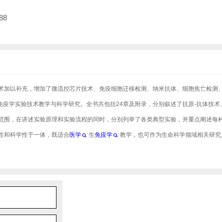
88
术加以补充，增加了微流控芯片技术、免疫细胞迁移检测、纳米抗体、细胞焦亡检测
免疫学实验技术教学与科学研究。全书共包括24章及附录，分别叙述了抗原-抗体技术
范围，在讲述实验原理和实验流程的同时，分别列举了各类典型实验，并重点阐述每
性和科学性于一体，既适合
医学
生
免疫学
教学，也可作为生命科学领域相关研究