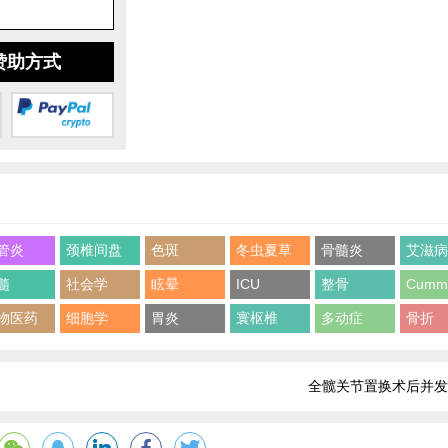
赞助方式
管炎
颈椎间盘
色斑
冬虫夏草
骨髓炎
艾滋
髓
社会学
眩晕
ICU
整骨
物医药
细胞学
胃炎
寰枢椎
多动症
骨折
全髋关节置换术后并发