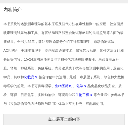
内容简介
本书系统论述预测毒理学的基本原理及替代方法在毒性预测中的应用，较全面反
映毒理测试系统和工具、有害结局通路和整合测试策略理论法规监管等方面的最
新成果。全书共25章，前14章理论部分介绍了计算毒理学、非动物测试法、
AOP理论、干细胞毒理学、高内涵高通量技术、器官芯片系统、体外方法设计和
验证等内容。15-24章阐述预测毒理学和替代方法在细胞毒性、局部毒性及肝
脏、肾脏、神经系统、免疫系统、内分泌系统干扰等毒性预测中的应用，及在化
学品、药物和
化妆品
整合评估中的运用，最后一章展望了系统、绿色和大数据
毒理学的前景。本书可供毒理学、
生物医药
、
化学
品食品化妆品安全、质
检、环保、日用化学、实验动物学、环境科学和
生物工程
等专业师生参考本书
与《实验动物替代方法原理与应用》体系上互为补充，可配套使用。
点击展开全部内容