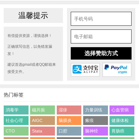
温馨提示
有偿提供资源，谨慎选择！
正确填写信息，以免错发漏
选择赞助方式
发！
建议首选gmail或者QQ邮箱来
接受文件。
热门标签
消毒学
磁共振
湿疹
力量训练
心血管病
社会心理
AIGC
脑膜炎
瘢痕
健康体检
CTO
Stata
口腔
脑神经
胃肠癌