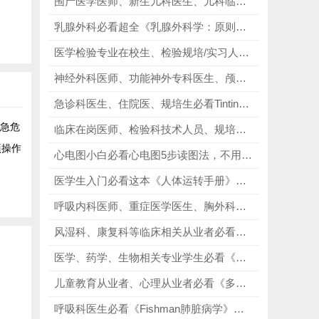
围产医学医师、新生儿科医生、儿科临床从业者、NICU医护人员、儿科规培进修人员、科研备考人群必看《Fanaroff & Martin新生儿-围产医学》，母婴全链覆盖，诊疗一体化！
乳腺外科必看超全《乳腺外科学：原则与技术》4卷合集，从基础到临床、从肿瘤到整形，每一卷都贴合实操需求，讲解细致、图文并茂！
医学检验专业在校生、检验规培/实习人员必看《Medical Laboratory Science Review 第5版》，巩固实操知识，适配临床实验室工作！
神经外科医师、功能神外专科医生、颅脑外科从业者、神外科研进修人员、医学留学科研人群必看《Grass与Boudis神经外科手术》第3版，规范手术切口、掌握标准功能术式！
急诊科医生、住院医、规培生必看Tintinalli’s Emergency Medicine 9th Edition，从院前急救到灾难救援，从基础复苏到高级生命支持的全流程覆盖！
急危
临床在岗医师、检验科技术人员、规培实习医护必看《诊断与实验室检验手册》第七版，快速判读报告，精准书写医疗文书！
项操作
心电图小白必看心电图5步读图法，不用死记硬背复杂口诀和知识点，一套方法搞定心电图读图全流程！
医学生入门必看这本《人体运转手册》，1500+张精美插画，讲解通俗接地气，从细胞到系统，从骨骼到神经，从头到脚全方位解析人体奥秘！
呼吸内科医师、重症医学医生、胸外科从业者、内科规培进修人员、科研留学人群必看《Fishmans肺脏病学》第5版，规范诊疗、强化影像鉴别能力！
风湿科、康复科等临床相关从业者必看《实用骨科影像学 第7版》，涉及各类骨科疾病的影像特征、诊断鉴别、设备应用等多个维度！
医学、药学、生物相关专业学生必看《Harper‘s Illustrated Biochemistry》第32版，超600幅全彩图解，将复杂的代谢路径、分子结构具象化！
儿童教育从业者、心理从业者必看《多动症儿童养育六步法》，掌握科学的ADHD养育方法，改善孩子行为习惯!
呼吸科医生必看《Fishman肺脏病学》第5版，彻底告别肺脏病学学习内耗，临床诊疗有参考、科研写作有支撑、备考刷题有方向！