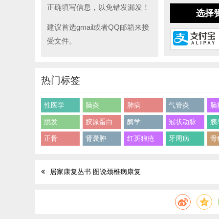
正确填写信息，以免错发漏发！
选择
建议首选gmail或者QQ邮箱来接
受文件。
热门标签
性医学
脑炎
肺病
气管炎
脑
脱发
胶原蛋白
酶学
冠状动脉
胰
正骨
肾囊肿
红斑狼疮
牙周病
骨
居家康复丛书 图说颈椎病康复