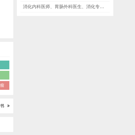
消化内科医师、胃肠外科医生、消化专科进修人员、医学生、科研从业者必看《山田胃肠病学教科书》第7版，优化诊疗方案、精进内镜技术！
瘤
质瘤
丛书