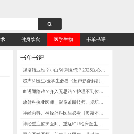
技术
健身饮食
医学生物
书单书评
书单书评
规培结业难？小白/冲刺党慌？2025医心医考康康笔记，精准破解中医规培辨证难、方药记混、学练脱节、知识点繁杂核心痛点！
超声科医生/医学生必看《超声影像解剖学（第2版）》，上千张高清大体解剖示意图与超声图像左右对照，让枯燥的解剖知识变得生动易懂！
血透通路难？介入无思路？护理不到位？9本血透通路宝藏书籍，精准破解介入无思路、护理细节不到位痛点！
放射科执业医师、影像诊断技师、规培进修医师必看《影像学解剖图谱第2卷：腹部盆腔》，细化腹盆解剖，提升断层影像诊断能力！
神经内科、神经外科医生必看《奥斯本脑部影像诊断学精要》，全书包含2000+张高清脑部影像图，涵盖CT、MRI等各类影像表现！
神经重症监护医师、重症ICU临床医生必看《梅奥诊所重症和神经重症监护委员会评论》，系统梳理重症考点，补齐神经重症专科短板！