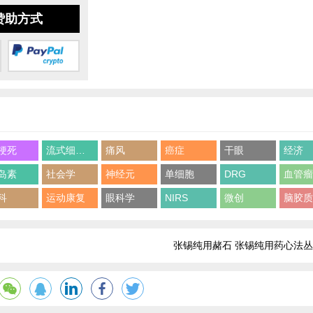
赞助方式
梗死
流式细胞术
痛风
癌症
干眼
经济
岛素
社会学
神经元
单细胞
DRG
血管
科
运动康复
眼科学
NIRS
微创
脑胶
张锡纯用赭石 张锡纯用药心法