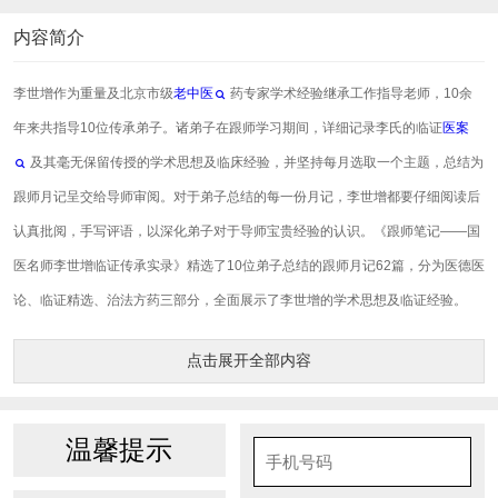
内容简介
李世增作为重量及北京市级
老中医
药专家学术经验继承工作指导老师，10余
年来共指导10位传承弟子。诸弟子在跟师学习期间，详细记录李氏的临证
医案
及其毫无保留传授的学术思想及临床经验，并坚持每月选取一个主题，总结为
跟师月记呈交给导师审阅。对于弟子总结的每一份月记，李世增都要仔细阅读后
认真批阅，手写评语，以深化弟子对于导师宝贵经验的认识。《跟师笔记——国
医名师李世增临证传承实录》精选了10位弟子总结的跟师月记62篇，分为医德医
论、临证精选、治法方药三部分，全面展示了李世增的学术思想及临证经验。
点击展开全部内容
温馨提示