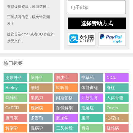
有偿提供资源，谨慎选择！
正确填写信息，以免错发漏
选择赞助方式
发！
建议首选gmail或者QQ邮箱来
接受文件。
热门标签
泌尿外科
脑外科
肌少症
中草药
NICU
Harley
细胞
助听器
体能训练
脊柱
麻醉科
氩氦刀
阿斯伯格
计划生育
人体骨骼
CaFFR
视网膜
颞骨解剖
拖延症
Origin
脑脊液
多普勒
胚胎学
腹痛
心腔内超声
解剖学
温病学
三叉神经
胃炎
疑难病