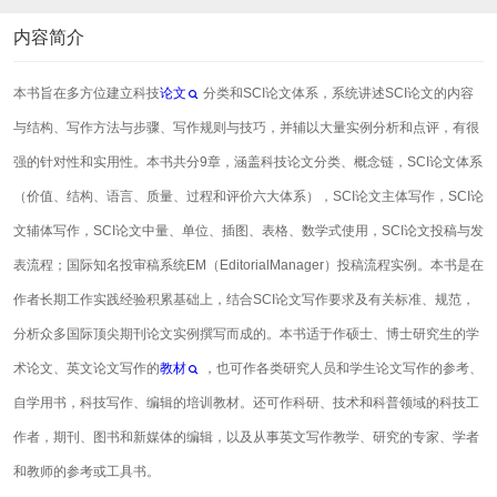
内容简介
本书旨在多方位建立科技
论文
分类和SCI论文体系，系统讲述SCI论文的内容
与结构、写作方法与步骤、写作规则与技巧，并辅以大量实例分析和点评，有很
强的针对性和实用性。本书共分9章，涵盖科技论文分类、概念链，SCI论文体系
（价值、结构、语言、质量、过程和评价六大体系），SCI论文主体写作，SCI论
文辅体写作，SCI论文中量、单位、插图、表格、数学式使用，SCI论文投稿与发
表流程；国际知名投审稿系统EM（EditorialManager）投稿流程实例。本书是在
作者长期工作实践经验积累基础上，结合SCI论文写作要求及有关标准、规范，
分析众多国际顶尖期刊论文实例撰写而成的。本书适于作硕士、博士研究生的学
术论文、英文论文写作的
教材
，也可作各类研究人员和学生论文写作的参考、
自学用书，科技写作、编辑的培训教材。还可作科研、技术和科普领域的科技工
作者，期刊、图书和新媒体的编辑，以及从事英文写作教学、研究的专家、学者
和教师的参考或工具书。