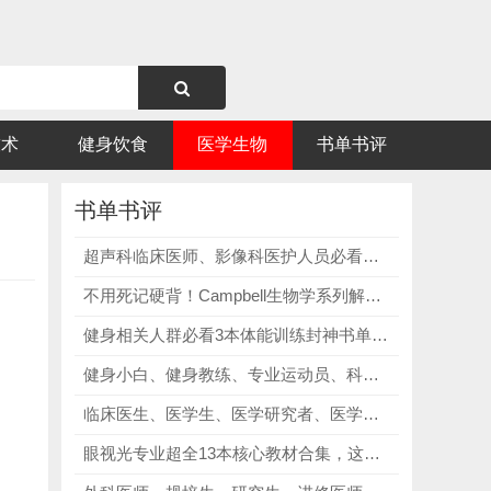
技术
健身饮食
医学生物
书单书评
书单书评
超声科临床医师、影像科医护人员必看《Diagnostic Ultrasound》，搭建完整超声全科体系，夯实影像基础！
不用死记硬背！Campbell生物学系列解析，精准破解知识点零散、考研基础薄弱痛点！知识点串成“故事”学！
健身相关人群必看3本体能训练封神书单，从理论到实操、从原理到方案，形成完整知识体系！
健身小白、健身教练、专业运动员、科研人员、运动训练专业学生必看《同期有氧和力量训练 科学基础与实践应用》，掌握同期训练知识、避开干扰！
临床医生、医学生、医学研究者、医学留学人员及相关从业者必看2025牛津医学哲学手册，英文原版，紧跟前沿！
眼视光专业超全13本核心教材合集，这套资料精准对接学习需求，讲解细致，不管是日常钻研还是备考冲刺，都能派上大用场！