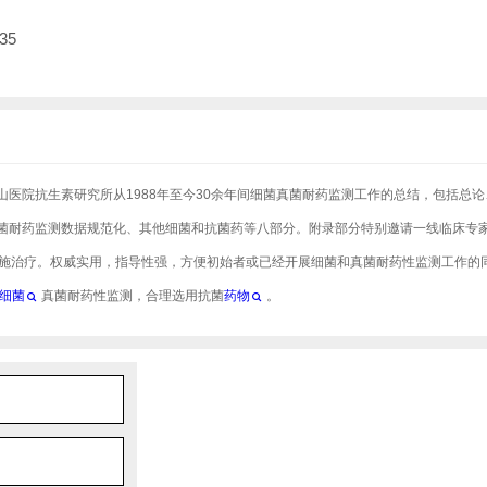
35
医院抗生素研究所从1988年至今30余年间细菌真菌耐药监测工作的总结，包括总论
菌耐药监测数据规范化、其他细菌和抗菌药等八部分。附录部分特别邀请一线临床专
实施治疗。权威实用，指导性强，方便初始者或已经开展细菌和真菌耐药性监测工作的
细菌
真菌耐药性监测，合理选用抗菌
药物
。