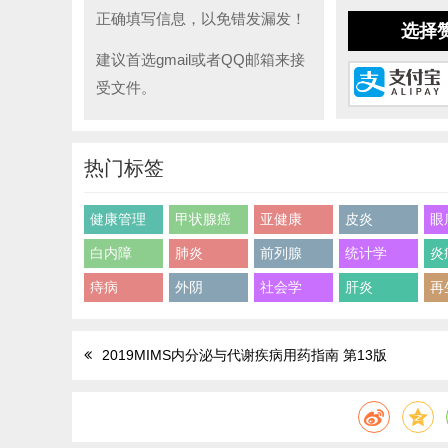
正确填写信息，以免错发漏发！
选择
建议首选gmail或者QQ邮箱来接
受文件。
热门标签
健康管理
甲状腺癌
亚健康
皮炎
眼
白内障
肺炎
前列腺
统计学
炎
痔病
外阴
社会学
肝炎
再
2019MIMS内分泌与代谢疾病用药指南 第13版