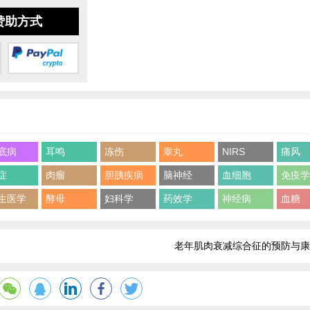
赞助方式
底病
耳鸣
冻伤
睾丸
NIRS
痛风
症
肉瘤
胆胰疾病
脑神经
血细胞
免疫
生医学
酵母
妇科学
药效学
神经病
血糖
老年肌肉衰减综合征的预防与康