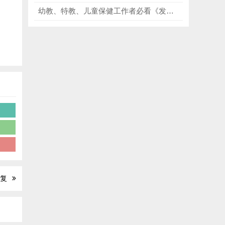
幼教、特教、儿童保健工作者必看《发育与行为儿科学（第二版）》，覆盖0-18岁各年龄期发育特点、常见行为问题及发育障碍！
学
复