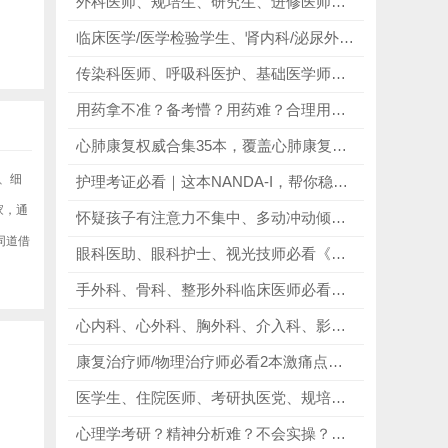
外科医师、规培生、研究生、进修医师、医学生必看《Zollinger外科手术图谱》第10版，彻底解决手术学习难、实操无指引、解剖不清晰的痛点！
临床医学/医学检验学生、肾内科/泌尿外科从业者必看《Urinalysis and Body Fluids》，依托尿检与体液指标，辅助疾病筛查诊疗！
传染科医师、呼吸科医护、基础医学师生必看《病毒与细胞分子生物学》第二版，吃透呼吸道病毒，优化临床处置！
用药拿不准？备考懵？用药难？合理用药系列丛书，精准破解用药指征模糊、剂量把控难、联合用药不规范、副作用管理难核心痛点！
心肺康复权威合集35本，覆盖心肺康复、呼吸治疗全领域，贴合临床实操与专业提升需求，康复治疗师/呼吸科医护/相关专业学生通用，全场景适配！
、细
护理考证必看｜这本NANDA-I，帮你稳拿诊断题分
家，通
怀疑孩子有注意力不集中、多动冲动倾向的家长必看《多动症儿童的科学教养》第2版，帮助家长用科学的方式理解、引导ADHD孩子！
同道借
眼科医助、眼科护士、视光技师必看《Ophthalmic Medical Assisting 6th｜英文原版》，掌握近视干眼热点，更新前沿技术认知！
手外科、骨科、整形外科临床医师必看《格林手外科手术学 第8版》，完善上肢诊疗，规范骨科手术操作！
心内科、心外科、胸外科、介入科、影像科临床医师必看《心脏解剖生理学与设备第4版》，精准把控解剖，规避术中手术风险！
康复治疗师/物理治疗师必看2本激痛点权威手册，涵盖多种治疗方法，帮专业从业者掌握激痛点诊断与治疗技巧！
医学生、住院医师、考研执医党、规培生，以及各类医护相关从业者必看《5步读图法》，快速掌握心电图解读技巧！
心理学考研？精神分析难？不会实操？南希精神分析三部曲，精准破解精神分析抽象难懂、实操无门、案例不会用、备考无方向核心痛点！