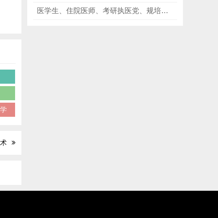
医学生、住院医师、考研执医党、规培生，以及各类医护相关从业者必看《5步读图法》，快速掌握心电图解读技巧！
科学
技术