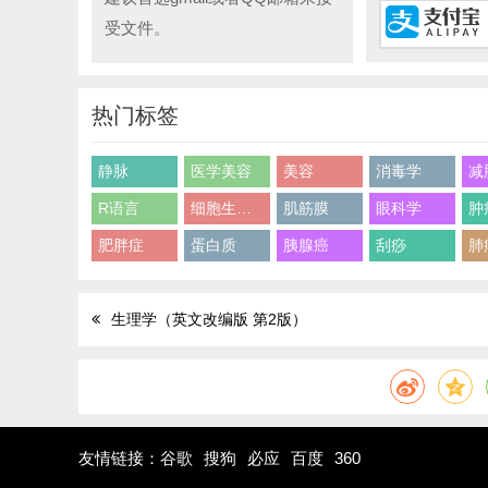
受文件。
热门标签
静脉
医学美容
美容
消毒学
减
R语言
细胞生物学
肌筋膜
眼科学
肿
肥胖症
蛋白质
胰腺癌
刮痧
肺
生理学（英文改编版 第2版）
友情链接：
谷歌
搜狗
必应
百度
360