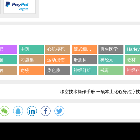
肥
中药
心肌梗死
流式细胞术
再生医学
Harley
瘤
习题集
运动损伤
肝胆科
神经元
教材
病
痔瘘
染色质
神经纤维
戒毒
神经
移空技术操作手册 一项本土化心身治疗