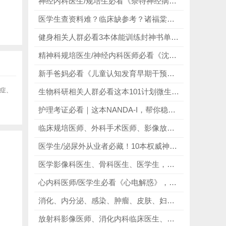
神经内科医生/规培生必看《奈特神经病学》第3版，100+真实病例从发病机制到治疗方案全解析，让学习者仿佛亲临临床查房，快速提升临床思维与实操能力！
医学生查资料难？临床缺参考？诸福棠实用科学12本，精准破解医学生查资料低效、临床参考不足、知识点杂乱核心痛点！
健身相关人群必看3本体能训练封神书单，从理论到实操、从原理到方案，形成完整知识体系！
精神科规培医生/神经内科医师必看《沈渔邨精神病学》第7版，精准的诊疗方案、清晰的用药指南、真实的临床案例、易懂的操作步骤！
新手爸妈必看《儿童认知发育早期干预图解》，快速掌握0-6岁+宝宝认知发育规律，让家长能科学跟进宝宝成长节奏！
应症、
生物科研相关人群必看这本101计划微生物学，一站式解决微生物学知识点杂、教材晦涩、备考缺资料、科研无方向、前沿内容难接触的所有痛点！
护理考证必看｜这本NANDA-I，帮你稳拿诊断题分
临床规培医师、外科手术医师、影像放射从业者必看临床人体解剖图集 第8版》，对照断层影像，精准判别病灶位置！
医学生/泌尿外从业者必藏！10本权威神书（含电子版），随时随地学，精准破解规培考点、腹腔镜操作难题！
医学影像科医生、骨科医生、医学生，以及医学影像、骨科进修人员、相关从业者必看《骨与关节影像学 第8版》，提升骨关节影像读片精度！
心内科医师/医学生必看《心电解惑》，助力每一位医护相关人员、医学生，解锁心电图奥秘，提升判读能力！
消化、内分泌、感染、肿瘤、皮肤、妇产、全科等科室医师必看《人类微生物群在健康和疾病中的作用》，掌握人类微生物群知识！
放射科影像医师、消化内科临床医生、介入科诊疗医师必看《胃肠影像诊断学｜第5版 2022全新改版》，精准定位病灶，优化介入手术路径！