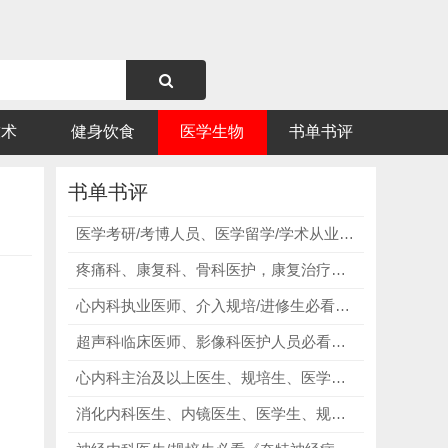
技术
健身饮食
医学生物
书单书评
书单书评
医学考研/考博人员、医学留学/学术从业者必看《Understanding Pathophysiology》，吃透疾病底层机制，突破备考瓶颈！
疼痛科、康复科、骨科医护，康复治疗师、医学生必看超声肌骨介入（上肢+下肢双册），精准掌握核心技能，安全开展临床操作！
心内科执业医师、介入规培/进修生必看《Grossman & Baim's Cardiac Catheterization》，以理论夯实根基，以实操赋能临床！
超声科临床医师、影像科医护人员必看《Diagnostic Ultrasound》，搭建完整超声全科体系，夯实影像基础！
心内科主治及以上医生、规培生、医学生必看《心血管科医生日记》，从基础的问诊查体规范，到高血压、冠心病、心律失常等常见疾病的诊疗与避坑！
消化内科医生、内镜医生、医学生、规培生等内镜相关人群必看《消化内镜治疗图谱 第2版》，过高清图谱直观学习内镜操作，掌握临床常用技术！