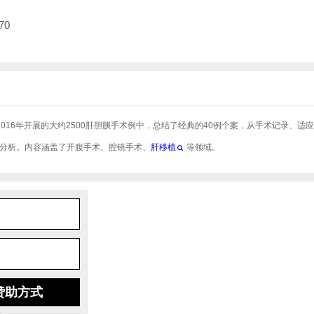
70
2016年开展的大约2500肝胆胰手术例中，总结了经典的40例个案，从手术记录、适
分析。内容涵盖了开腹手术、腔镜手术、
肝移植
等领域。
赞助方式