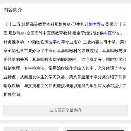
内容简介
《'十二五'普通高等教育本科规划教材·卫生和
计划生育
委员会'十三
五'规划教材·全国高等中医药教育教材:推拿学(第2版)(供
中医学
、
针灸推拿学、中西医临床
医学
等专业用)》主要内容共有十章。第1
章至第七章主要介绍了
中医
耳鼻咽喉科的发展过程，耳鼻咽喉与脏
腑经络的关系，耳鼻咽喉疾病的病因病机、治疗概要等，同时将局部
解剖生理、专科检查法、常用治疗操作等编入其中，充分体现了本专
业特点，从而启发学生的学习兴趣。第八章至第十章分类介绍了耳鼻
咽喉疾病，与疾病相关的知识链接和知识拓展为学生深入学习提供了
扩展空间。
点击展开全部内容