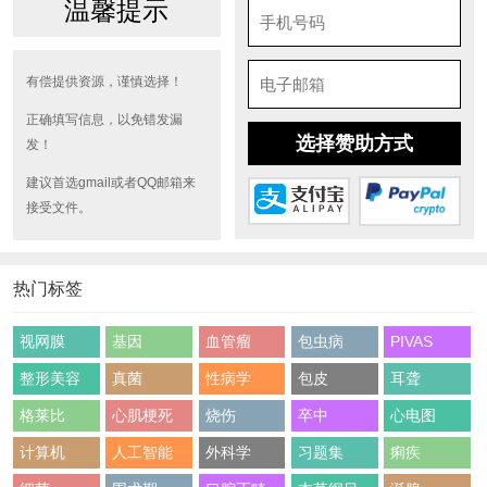
温馨提示
有偿提供资源，谨慎选择！
正确填写信息，以免错发漏
选择赞助方式
发！
建议首选gmail或者QQ邮箱来
接受文件。
热门标签
视网膜
基因
血管瘤
包虫病
PIVAS
整形美容
真菌
性病学
包皮
耳聋
格莱比
心肌梗死
烧伤
卒中
心电图
计算机
人工智能
外科学
习题集
痢疾