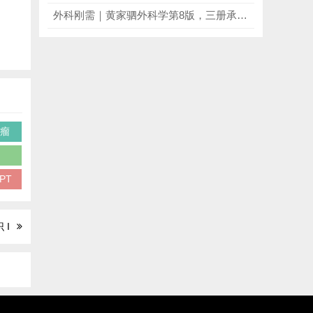
外科刚需｜黄家驷外科学第8版，三册承包临床+规培+执业考，全领域必冲！
质瘤
学
GPT
 I