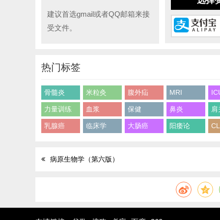
选择
建议首选gmail或者QQ邮箱来接
受文件。
热门标签
骨髓炎
米粒灸
腹外疝
MRI
IC
力量训练
血浆
保健
鼻炎
肩
乳腺癌
临床学
大肠癌
阳痿论
CL
病原生物学（第六版）