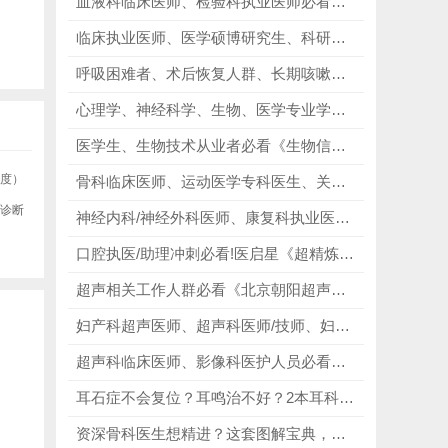
血液科临床医师、检验科执业医师必看《Hoffbrands Essential Haematology｜第9版 2025全新改版》，对照高清图谱，精进血细胞形态判读！
临床执业医师、医学硕博研究生、科研学术人员必看《AMA美国医学会写作指南第11版》，规范SCI格式，降低返修拒稿概率！
呼吸困难者、术后恢复人群、长期咳嗽者，以及物理治疗师、康复治疗从业者、康复学习者必看《心肺物理治疗学》，改善呼吸状态、守护心肺健康！
心理学、神经科学、生物、医学专业学生，考研申博党、科研入门者必看《认知神经科学（第5版）》，解锁认知神经科学的奥秘！
医学生、生物技术从业者必看《生物信息学与功能基因组学》（原著第三版），全方位覆盖生信学习与科研的核心需求！
密度）
骨科临床医师、运动医学专科医生、关节外科骨干、康复科诊疗师、骨科科研进修人员、医学留学人群必看《Noyes膝关节疾病》第2版，深耕置换截骨、攻克复杂膝病变！
外诊断
神经内科/神经外科医师、康复科执业医师必看《Neuroanatomy through Clinical Cases》，以病例读懂神经，以解剖赋能临床！
口腔执医/助理冲刺必看!医启星《超精炼笔记》，浓缩必考点、标注助理不考内容，告别无效复习、精准提分!从基础到临床全覆盖，专业精炼、实操性强，执医/助理全适配!
超声相关工作人群必看《北京朝阳超声规范化诊疗与报告模板》，内容权威实用，贴合超声相关人群的工作和学习需求！
妇产科超声医师、超声科医师/技师、妇产科临床医生、医学影像专业学生必看《CALLEN妇产科超声学第6版》，规范超声操作、提升诊断精准度！
超声科临床医师、影像科医护人员必看《Diagnostic Ultrasound》，搭建完整超声全科体系，夯实影像基础！
耳石症不会复位？耳鸣治不好？2本耳科核心著作，精准破解耳石症诊疗难、耳鸣反复、自查无方向三大痛点！
资深骨科医生想精进？这套图解宝典，手术操作直接开挂封神，谁用谁夸！