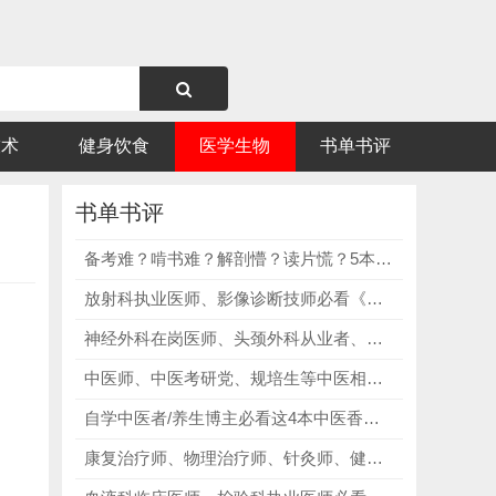
技术
健身饮食
医学生物
书单书评
书单书评
备考难？啃书难？解剖懵？读片慌？5本口腔医学专业必修教辅，精准破解读剖抽象、考点杂乱、读片困难、备考无方向核心痛点！
放射科执业医师、影像诊断技师必看《影像学解剖图谱第2卷：腹部盆腔》，细化腹盆解剖，提升断层影像诊断能力！
神经外科在岗医师、头颈外科从业者、耳鼻喉口腔专科必看《头、颈与颅脑解剖学 第2版》，理清筋膜层次，规避术中血管损伤！
中医师、中医考研党、规培生等中医相关人群必看《陈门绝学拯救"开方选择困难症"》，结合临床案例讲解开方技巧、时方应用与辨证思维！
自学中医者/养生博主必看这4本中医香疗书籍，每一本书都有明确的核心价值，入门、实操、调理、进阶，一站式解决所有中医香疗相关痛点！
康复治疗师、物理治疗师、针灸师、健身教练、运动医学学生必看《应用肌动学肌肉测试手册》，掌握肌肉测试技巧、精准定位触发点！