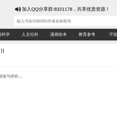
加入QQ分享群:8321178，共享优质资源！
程科学
人文社科
漫画绘本
教育参考
IT
I
价专家共识 II