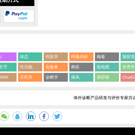
赞助方式
U
体态
性医学
呼吸内科
梅毒
脑胶
关节
性功能
化验单
痢疾
肌电图
营养
ARK
方药学
诊断学
痛风
唇腭裂
Chat
体外诊断产品研发与评价专家共识