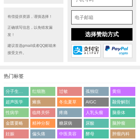
有偿提供资源，谨慎选择！
正确填写信息，以免错发漏
选择赞助方式
发！
建议首选gmail或者QQ邮箱来
接受文件。
热门标签
分子生物学
红细胞
过敏
孤独症
黄疸
超声医学
瘫痪
冬虫夏草
AIGC
颞骨解剖
性病学
临终关怀
疼痛
人乳头瘤
脑垂体
金匮要略
精神分裂
糖尿病
尿酸
脑肿瘤
妊娠
偏头痛
中医美容
酵母
肿瘤内科