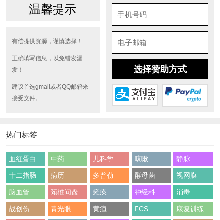
温馨提示
有偿提供资源，谨慎选择！
正确填写信息，以免错发漏
选择赞助方式
发！
建议首选gmail或者QQ邮箱来
接受文件。
热门标签
血红蛋白
中药
儿科学
咳嗽
静脉
十二指肠
病历
多普勒
酵母菌
视网膜
脑血管
颈椎间盘
瘫痪
神经科
消毒
战创伤
青光眼
黄疸
FCS
康复训练