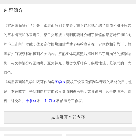
内容简介
《实用表面解剖学》是一部表面解剖学专著，较为详尽地介绍了骨骼和肌性标志
的基本情况和体表定位。部位介绍版块简明扼要地介绍了骨骼的形态特征和肌肉
的起止走向与功能；体表定位版块细致描述了被检查者在一定体位和姿势下，检
查者如何观察和触摸到相关结构。所配实体写真照片清晰展示了所描述的解剖结
构、与文字部分相互阐释、互为神充，紧密联系临床，实用性强，是该书的一大
特色。
《实用表面解剖学》既可作为各
医学
院校开设表面解剖学课程的教材使用，也
是一本在教学、科研和医疗方面颇具价值的参考书，尤其适用于从事疼痛科、骨
科、针灸科、
推拿
科、
针刀
科的医务工作者。
点击展开全部内容