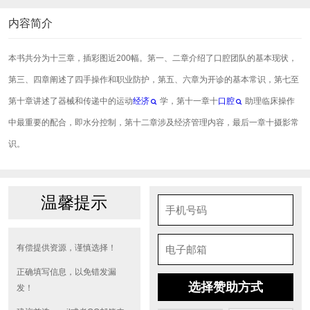
内容简介
本书共分为十三章，插彩图近200幅。第一、二章介绍了口腔团队的基本现状，
第三、四章阐述了四手操作和职业防护，第五、六章为开诊的基本常识，第七至
第十章讲述了器械和传递中的运动
经济
学，第十一章十
口腔
助理临床操作
中最重要的配合，即水分控制，第十二章涉及经济管理内容，最后一章十摄影常
识。
温馨提示
有偿提供资源，谨慎选择！
正确填写信息，以免错发漏
选择赞助方式
发！