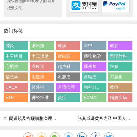
建议首选gmail或者QQ邮箱来
接受文件。
热门标签
肺炎
淋巴瘤
瘫痪
卒中
谵妄
本草纲目
十二指肠
蛋白尿
药物化学
整形外科
心肌病
温疫论
超声科
尿失禁
妊娠
信息学
泪道病
乳腺癌
鼻咽癌
习题集
CACA
普外科
言语病理
精神分裂症
黄疸
VTE
神经纤维
炎症
ECMO
膈肌疾病
阴道镜及宫颈细胞病理学培训教材
张其成讲黄帝内经 中国人的生命智慧