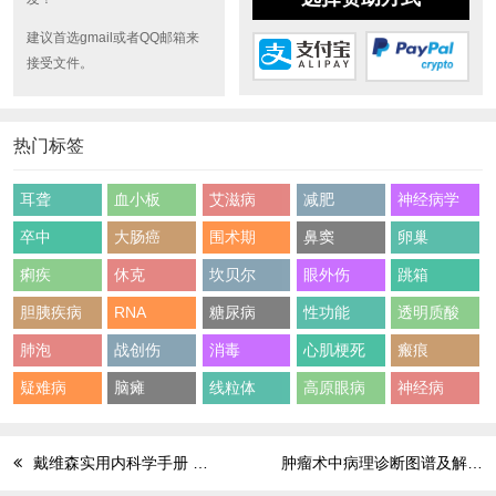
建议首选gmail或者QQ邮箱来
接受文件。
热门标签
耳聋
血小板
艾滋病
减肥
神经病学
卒中
大肠癌
围术期
鼻窦
卵巢
痢疾
休克
坎贝尔
眼外伤
跳箱
胆胰疾病
RNA
糖尿病
性功能
透明质酸
肺泡
战创伤
消毒
心肌梗死
瘢痕
疑难病
脑瘫
线粒体
高原眼病
神经病
戴维森实用内科学手册 第3版
肿瘤术中病理诊断图谱及解析