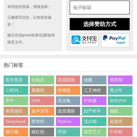
有偿提供资源，谨慎选择！
正确填写信息，以免错发漏
选择赞助方式
发！
建议首选gmail或者QQ邮箱来
接受文件。
热门标签
医学美容
化妆品
高原眼病
细菌
唇腭裂
心腔内超声
胃肠癌
肿瘤微环境
三叉神经
青少年
卒中
DNA
高压氧
肝胆胰
创伤外科
骨质疏松
超声原理
血管通路
妇产科学
催眠
DeepSeek
胆管癌
Python
流式细胞术
皮肤癌
淋巴瘤
猩红热
甲病
器官芯片
中药材