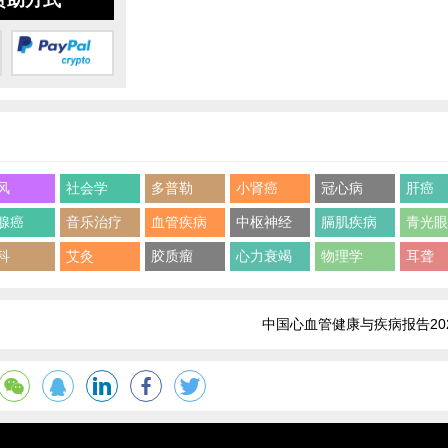
赞助方式
风
社会学
多普勒
小肾癌
冠心病
肝癌
腺癌
音乐治疗
血管疾病
中枢神经
膈肌疾病
青光
科
艾灸
胶质瘤
心力衰竭
物理学
耳聋
中国心血管健康与疾病报告20