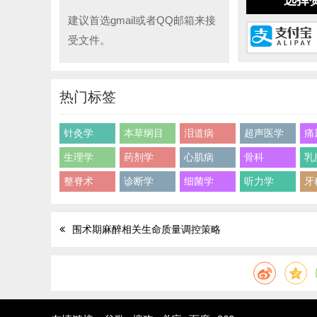
选择
建议首选gmail或者QQ邮箱来接
受文件。
热门标签
针灸学
本草纲目
泪道病
超声医学
痛
生理学
药剂学
心肌病
骨科
乳
整脊术
诊断学
细菌学
听力学
牙
围术期麻醉相关生命质量调控策略