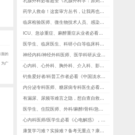
乳腺外科必看超全《乳腺外科学：原则与技术》4卷合集，从基础到临床、从肿瘤到整形，每一卷都贴合实操需求，讲解细致、图文并茂！
药学人救命！这套审方丛书，让我再也不用为踩坑背锅！
临床检验医师、微生物技术人员、感染科医护人员必看《Bailey & Scott's Diagnostic Microbiology｜第16版 2025年末最新》，规范实验流程，精准鉴别疑难菌种！
ICU、急诊重症、麻醉重症从业者必看《Rational Use of Intravenous Fluids》，精进休克抢救精准诊疗能力！
医学生、临床医生、科研小白等临床科研人必看《临床医学研究中的统计分析和图形表达实例详》第2版，轻松掌握统计分析与作图技巧！
方面的
神经内科/神经外科医师、医学科研从业者必看《Diagnostic Pathology Neuropathology》，以图谱攻克难点，以流程简化诊断！
，为广
心内科、心外科、胸外科、介入科、影像科临床医师必看《心脏解剖生理学与设备第4版》，精准把控解剖，规避术中手术风险！
钓鱼爱好者/科普工作者必看《中国淡水+海洋鱼类图鉴》，助力所有人轻松解锁中国鱼类知识，感受水下生物的魅力！
内分泌专科医师、糖尿病专科医生必看《糖尿病国际教科书第4版》，理顺代谢逻辑，精细化管控糖尿病慢病！
有漏尿、尿频等难言之隐，想自查自救的所有女性必看《盆底功能障碍性疾病诊治与康复（泌尿分册）》，守护女性泌尿与盆底双重健康！
医学生、住院医师、外科/麻醉/骨科/急诊医师、解剖教学者必看局解、外科解剖学和应用解剖2021年（英文原版），掌握血管神经走行、熟悉手术入路！
心内科医师/医学生必看《心电解惑》，助力每一位医护相关人员、医学生，解锁心电图奥秘，提升判读能力！
康复学习难？实操难？备考无重点？康复实操“权威指南”十三五规划教材（第3版），搞定实操、备考、临床适配全需求！