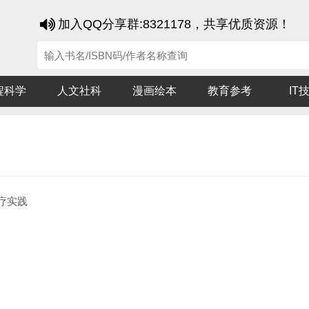
加入QQ分享群:8321178，共享优质资源！
程科学
人文社科
漫画绘本
教育参考
IT
疗实践