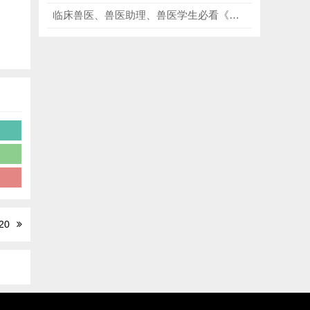
临床兽医、兽医助理、兽医学生必看《小动物临床急重症诊疗技术》第4版，提供了海量全彩图片和图表，各种救命操作和评估技术！
眼
20