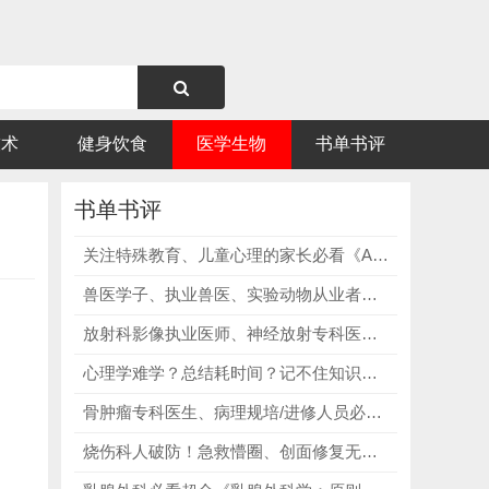
技术
健身饮食
医学生物
书单书评
书单书评
关注特殊教育、儿童心理的家长必看《ADHD儿童注意缺陷多动障碍家长指南 第3版》，教家长如何缓解养育焦虑、避免内耗！
兽医学子、执业兽医、实验动物从业者、专业饲养人员及相关人员必看《兔鼠生物学与医学》第六版，兔鼠类动物领域不可或缺的“案头宝典”！
放射科影像执业医师、神经放射专科医师必看《神经放射学：关键鉴别诊断和临床问题｜第2版》，深耕疑难影像，拔高专科诊断水准！
心理学难学？总结耗时间？记不住知识点？普心红宝书+学习手册，搞定知识点记忆、总结、备考全需求！
骨肿瘤专科医生、病理规培/进修人员必看《Diagnostic Pathology: Bone》，以图文简化诊断，以干货赋能临床！
烧伤科人破防！急救懵圈、创面修复无思路？这本巨著直接兜底不踩坑！