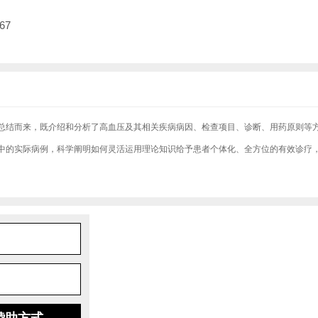
67
总结而来，既介绍和分析了高血压及其相关疾病病因、检查项目、诊断、用药原则等
中的实际病例，科学阐明如何灵活运用理论知识给予患者个体化、全方位的有效诊疗