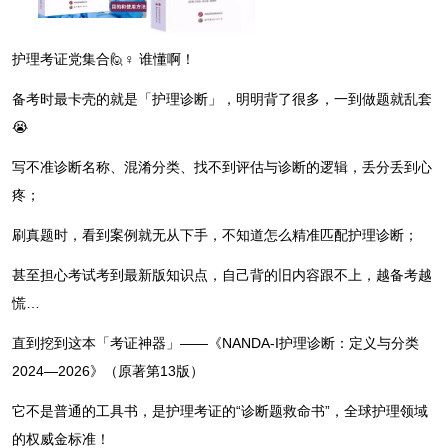
护理考证党集合🙋♀️ 谁懂啊！
备考时最卡壳的就是「护理诊断」，明明背了很多，一到做题就乱套
😭
写不准诊断名称、混淆分类、找不到评估与诊断的逻辑，丢分丢到心
疼；
刷真题时，看到案例就无从下手，不知道怎么精准匹配护理诊断；
甚至担心考试考到最新版知识点，自己背的旧内容跟不上，越备考越
慌…
直到挖到这本「考证神器」——《NANDA-I护理诊断：定义与分类
2024—2026》（原著第13版）
它不是普通的工具书，是
护理考证的“诊断题救命书”
，全球护理领域
的权威金标准！