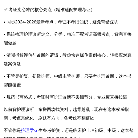
✅ 考证党必冲的核心亮点（精准适配护理考证）
▪️ 同步2024-2026最新考点，考证不考旧知识，避免背错踩坑
▪️ 系统梳理护理诊断定义、分类，精准匹配考证高频考点，背完直接
能做题
▪️ 清晰拆解评估与诊断的逻辑，教你快速抓住案例核心，轻松应对真
题案例题
▪️ 不管是护资、初级护师、中级主管护师，只要考护理诊断，这本书
都能覆盖
▪️ 规范书写格式，考证时写护理诊断不丢细节分，专业度直接拉满
以前背护理诊断，东拼西凑找资料，越背越乱；现在有这本权威指
南，考点系统化，刷题有方向，备考效率翻倍📈
不管你是
护理学
生备考护资，还是临床护士冲初级、中级，这本都