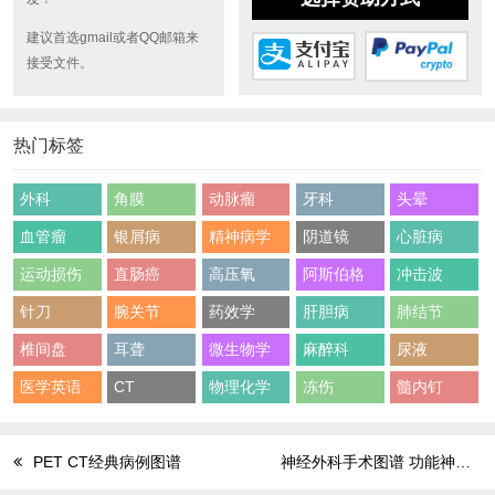
建议首选gmail或者QQ邮箱来
接受文件。
热门标签
外科
角膜
动脉瘤
牙科
头晕
血管瘤
银屑病
精神病学
阴道镜
心脏病
运动损伤
直肠癌
高压氧
阿斯伯格
冲击波
针刀
腕关节
药效学
肝胆病
肺结节
椎间盘
耳聋
微生物学
麻醉科
尿液
医学英语
CT
物理化学
冻伤
髓内钉
PET CT经典病例图谱
神经外科手术图谱 功能神经外科