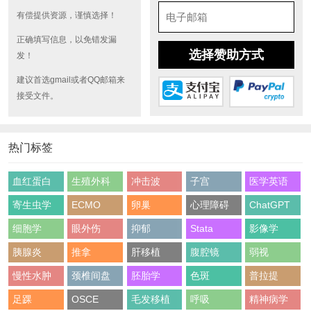
有偿提供资源，谨慎选择！
正确填写信息，以免错发漏
选择赞助方式
发！
建议首选gmail或者QQ邮箱来
接受文件。
热门标签
血红蛋白
生殖外科
冲击波
子宫
医学英语
寄生虫学
ECMO
卵巢
心理障碍
ChatGPT
细胞学
眼外伤
抑郁
Stata
影像学
胰腺炎
推拿
肝移植
腹腔镜
弱视
慢性水肿
颈椎间盘
胚胎学
色斑
普拉提
足踝
OSCE
毛发移植
呼吸
精神病学