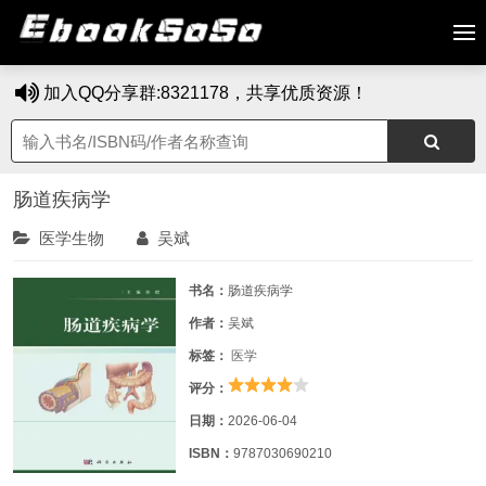
加入QQ分享群:8321178，共享优质资源！
肠道疾病学
医学生物
吴斌
书名：
肠道疾病学
作者：
吴斌
标签：
医学
评分：
日期：
2026-06-04
ISBN：
9787030690210