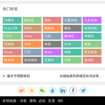
热门标签
消毒学
磁共振
湿疹
力量训练
心血管病
社会心理
AIGC
脑膜炎
瘢痕
健康体检
CTO
Stata
口腔
脑神经
胃肠癌
胆管癌
月经
角膜
怀孕
梅毒
Excel
乙肝
Mohs
蜱螨
整形美容
普外科
肢体障碍
直肠癌
泪道
抽动症
膝关节周围骨折
全国临床药师规范化培训系列教材 精神专业
友情链接：
谷歌
搜狗
必应
百度
360