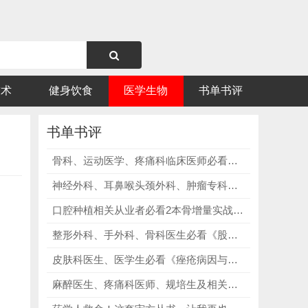
技术
健身饮食
医学生物
书单书评
书单书评
骨科、运动医学、疼痛科临床医师必看《超声引导运动医学肌骨介入操作实用指南》，精进神经阻滞，精准管控慢性顽固性疼痛！
神经外科、耳鼻喉头颈外科、肿瘤专科医师必看《颅底肿瘤的深度管理》第二版，掌握颅颈交界病变，规范手术入路！
口腔种植相关从业者必看2本骨增量实战宝典，学习前沿骨增量技术，优化治疗方案，提升临床实操效果！
整形外科、手外科、骨科医生必看《股前外侧皮瓣》，从股前外侧皮瓣的发展历程、核心解剖，覆盖全部知识脉络，体系完整、层层递进！
皮肤科医生、医学生必看《痤疮病因与实用治疗》，详细讲解痤疮外用、内服药物的使用方法，明确不同类型痤疮的用药方案！
麻醉医生、疼痛科医师、规培生及相关医护从业者必看超声引导神经阻滞技术3本书，解剖、超声、实操，全流程覆盖！