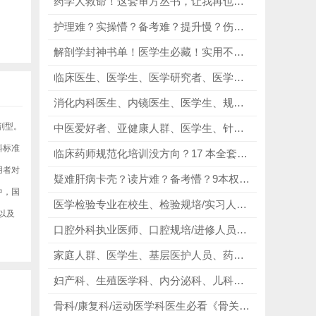
药学人救命！这套审方丛书，让我再也不用为踩坑背锅！
护理难？实操懵？备考难？提升慢？伤口造口失禁护理4本神书，精准破解造口护理无思路、伤口处理不熟练、失禁护理难、个案能力弱核心痛点！
解剖学封神书单！医学生必藏！实用不踩坑，解剖轻松吃透！
临床医生、医学生、医学研究者、医学留学人员及相关从业者必看2025牛津医学哲学手册，英文原版，紧跟前沿！
消化内科医生、内镜医生、医学生、规培生等内镜相关人群必看《消化内镜治疗图谱 第2版》，过高清图谱直观学习内镜操作，掌握临床常用技术！
剂型。
中医爱好者、亚健康人群、医学生、针灸从业者必看《颊针疗法》，掌握颊针疗法的核心要点，解锁中医养生新方式！
料标准
临床药师规范化培训没方向？17 本全套规范化培训教材，精准解决用药盲区、备考痛点，专业进阶开挂！
用者对
疑难肝病卡壳？读片难？备考懵？9本权威书籍合集，精准破解肝消疑难病例无解、影像读片难、诊疗不规范、备考无方向核心痛点！
中，国
医学检验专业在校生、检验规培/实习人员必看《Medical Laboratory Science Review 第5版》，巩固实操知识，适配临床实验室工作！
以及
口腔外科执业医师、口腔规培/进修人员必看《Surgical and Radiologic Anatomy for Oral Implantology》，以解剖筑牢根基，以影像赋能手术！
家庭人群、医学生、基层医护人员、药店工作者必看《常见皮肤病诊疗图谱 2024》，不管是日常应急、皮肤护理，还是辅助学习，都能从中获得所需！
妇产科、生殖医学科、内分泌科、儿科临床医师必看《生殖内分泌学 第2版》，快速搭建系统的生殖内分泌知识体系！
骨科/康复科/运动医学科医生必看《骨关节功能解剖学（原书第7版）》全三卷，采用超清彩图呈现，手绘插图、结构细节清晰可辨！