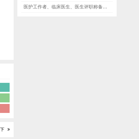
医护工作者、临床医生、医生评职称备考者必看《ACLS 高级心血管生命支持》，让急救操作有章可循！
术
能
上下