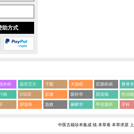
赞助方式
殖外科
器官芯片
干眼
大肠癌
肛肠疾病
整脊
行病
OSCE
肛瘘
眼科学
阴道镜
性功
子
胆道癌
急救
麻醉学
甲状腺癌
牙科
中医古籍珍本集成 续 本草卷 本草求原 