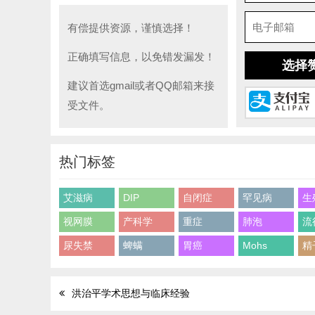
有偿提供资源，谨慎选择！
正确填写信息，以免错发漏发！
选择
建议首选gmail或者QQ邮箱来接
受文件。
热门标签
艾滋病
DIP
自闭症
罕见病
生
视网膜
产科学
重症
肺泡
流
尿失禁
蜱螨
胃癌
Mohs
精
洪治平学术思想与临床经验