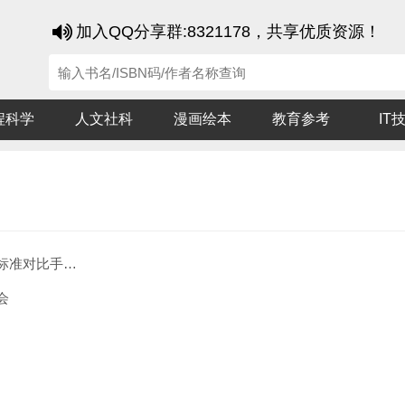
加入QQ分享群:8321178，共享优质资源！
程科学
人文社科
漫画绘本
教育参考
IT
比手册 共3册
会