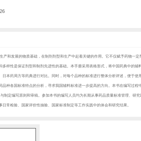
26
生产和发展的物质基础，在制剂剂型和生产中起着关键的作用。它不仅赋予药物一定
和多样性是保证剂型和制剂先进性的基础。本手册采用表格形式，将中国药典中的辅
、日本药局方等药典进行对比。同时，对每个品种的标准进行整体分析评述，便于使
同品种各国标准特点的分析，寻求我国辅料标准进一步提高的方向。本书在编写过程
参与制定编写原则和审稿。参加本书的编写人员均为长期从事药品质量标准管理、研究
事日常检验、国家评价性抽验、国家标准制定等工作实践中的体会和研究结果。