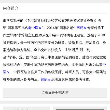
内容简介
由李培旭著的《李培旭肾病临证验方验案(中医名家临证验案)》介
绍“国家第五批名
老中医
”、2014年“国家名老
中医药
专家传承工
作室导师”李培旭主任医师从医40余年的肾病临证经验。选编了20种
肾脏疾病，每一种病的内容主要分为概要、诊断要点、辨治要点、验
案选编和验方集锦。全书突出以法统方，主张活用“通、利、
疏”与“补、涩、固”等法；突出中西医病与证的结合、脉症与实验室检
验指标结合；突出性味功能与药理研究结合。本书适用对象为从事
中
医
、中西医结合临床工作的各级医师、科研人员，可作为中医药院
校师生的临床参考书及。
肾病
患者及其家属的参考读物。
点击展开全部内容