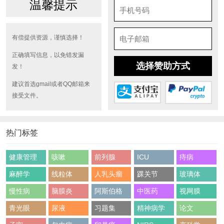
温馨提示
有偿提供资源，谨慎选择！
正确填写信息，以免错发漏
选择赞助方式
发！
建议首选gmail或者QQ邮箱来
接受文件。
热门标签
健康管理
咳嗽
前列腺
ICU
痔病
麻醉学
线粒体
人乳头瘤
踝关节
玻璃体
慢性病
脑膜炎
阿斯伯格
中医药
视网膜
青光眼
尿液
习题集
精神病学
论文