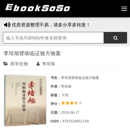
优质资源整理不易，请多分享多转发！
李培旭肾病临证验方验案
医学生物
李培旭
书名：
李培旭肾病临证验方验案
作者：
李培旭
标签：
中医
评分：
日期：
2026-06-17
ISBN：
9787534951749