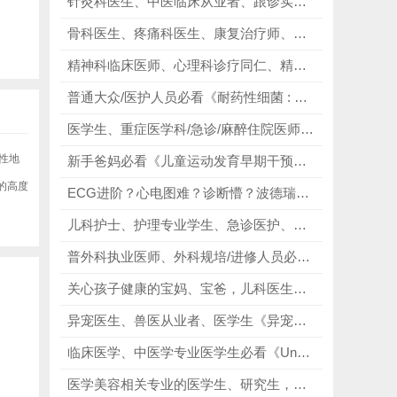
针灸科医生、中医临床从业者、跟诊实习生必看黄帝内针全套，从零基础入门、取穴实操、脉证结合、临床实战、进阶提升！
骨科医生、疼痛科医生、康复治疗师、医学生必看疼痛的症状与体征图解（第4版），提升诊疗能力，守护患者健康！
精神科临床医师、心理科诊疗同仁、精神科规培人员必看《考夫曼精神病临床神经病学》第九版，鉴别交叉疾病，排查器质性神经病变！
普通大众/医护人员必看《耐药性细菌 : 现代医学的挑战》，从个人卫生、饮食健康、就医用药，到家庭消毒、医院感染防控，提供可操作、易执行的耐药性细菌预防方法与用药安全指南！
医学生、重症医学科/急诊/麻醉住院医师、主治医师、ICU护士、呼吸治疗师、规培医师必看《牛津重症监护手册》（第4版），权威出品，循证扎实！
性地
新手爸妈必看《儿童运动发育早期干预图解》，快速了解0-6岁宝宝运动发育规律，轻松自查宝宝发育情况，摆脱育儿焦虑！
的高度
ECG进阶？心电图难？诊断懵？波德瑞德8册ECG临床解析，精准破解心电图入门难、波形看不懂、诊断无逻辑、资料零散核心痛点！
儿科护士、护理专业学生、急诊医护、产科新生儿护理人员必看《儿科专科护理》，规范操作、提升抢救效率！
普外科执业医师、外科规培/进修人员必看《Fischer's Mastery of Surgery》，以百科夯实基础，以实操赋能主刀！
关心孩子健康的宝妈、宝爸，儿科医生、耳鼻咽喉头颈外科医生必看《实用儿童耳鼻咽喉头颈科学》第2版，大量清晰插图、临床实拍图与示意图，将复杂的医学知识、病症特点、护理流程直观呈现！
异宠医生、兽医从业者、医学生《异宠影像诊断学》，1400+张高清影像插图，掌握异宠影像诊断技巧，精准判断病症！
临床医学、中医学专业医学生必看《Understanding Human Anatomy》，低年级医学生零基础搭建解剖知识体系！
医学美容相关专业的医学生、研究生，皮肤科、美容科医生及临床医师必看《实用皮肤美容治疗学》，包含大量实物图、示意图！