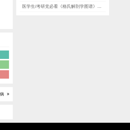
医学生/考研党必看《格氏解剖学图谱》第3版高清中英文版，超高清全彩插图，每一页都能精准对接学习和临床需求！
镜
病
疾病