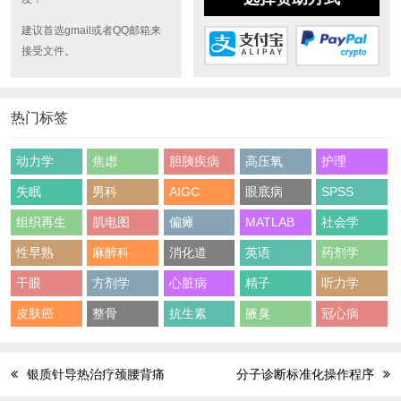
建议首选gmail或者QQ邮箱来
接受文件。
热门标签
动力学
焦虑
胆胰疾病
高压氧
护理
失眠
男科
AIGC
眼底病
SPSS
组织再生
肌电图
偏瘫
MATLAB
社会学
性早熟
麻醉科
消化道
英语
药剂学
干眼
方剂学
心脏病
精子
听力学
皮肤癌
整骨
抗生素
腋臭
冠心病
银质针导热治疗颈腰背痛
分子诊断标准化操作程序