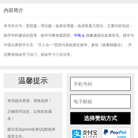
内容简介
本书共分为：思想篇；理论篇；临床应用篇；临床医案几部分，主要内容包括：
脉学学科建设的思考、脉学与整体观思想、
中医
脉象微观化发展管见、脉学与
中国古典哲学引言、“天人合一”思想与系统辨证脉学、参悟《脉要精微论》，开
启整体脉诊学习法门、脉诊学习三步法等。
温馨提示
有偿提供资源，谨慎选择！
正确填写信息，以免错发漏
选择赞助方式
发！
建议首选gmail或者QQ邮箱来
接受文件。