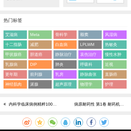
热门标签
艾滋病
Meta
骨科学
额窦
风湿病
十二指肠
减肥
白血病
LPLWM
热敏灸
甲状腺癌
胆道癌
静脉治疗
哀伤治疗
慢性水肿
乳腺病
DIP
肺炎
呼吸科
近视
更年期
前列腺
乳房
静脉曲张
直肠癌
神经肌肉
涎腺
超声原理
物理学
护理
内科学临床病例精粹100例 原著第3版
病原耐药性 第1卷 耐药机制 第2版