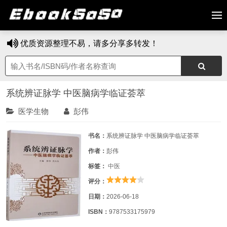
优质资源整理不易，请多分享多转发！
系统辨证脉学 中医脑病学临证荟萃
医学生物
彭伟
书名：
系统辨证脉学 中医脑病学临证荟萃
作者：
彭伟
标签：
中医
评分：
日期：
2026-06-18
ISBN：
9787533175979