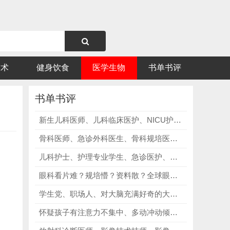
技术
健身饮食
医学生物
书单书评
书单书评
新生儿科医师、儿科临床医护、NICU护理人员必看《新生儿学问题与争议》第二版，规范诊疗流程，把控新生儿用药！
骨科医师、急诊外科医生、骨科规培医师、外科医学生必看《McRae骨创伤和急诊骨折处理 第4版》，海量高清配图，影像直观！
儿科护士、护理专业学生、急诊医护、产科新生儿护理人员必看《儿科专科护理》，规范操作、提升抢救效率！
眼科看片难？规培懵？资料散？全球眼科“圣经”合集，精准破解眼科看片难、教材零散、规培备考无方向、技能实操无头绪痛点！
学生党、职场人、对大脑充满好奇的大众必看《大脑笔记》，将复杂的大脑解剖图转化为可填涂的画面，无需专业绘画基础，随便涂涂就能出效果！
怀疑孩子有注意力不集中、多动冲动倾向的家长必看《多动症儿童的科学教养》第2版，帮助家长用科学的方式理解、引导ADHD孩子！