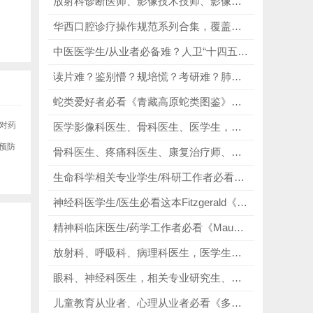
放射科诊断医师、影像技术技师、影像在校学生必看《胸部影像问题解析》，筑牢影像基础，搭建胸部诊断体系！
华西口腔诊疗操作规范系列合集，覆盖口腔全科室，贴合学习、实操、考研、临床全需求，不管是日常学习、临床实操还是考研备考，都能精准匹配！
中医医学生/从业者必备难？人卫“十四五”权威教材25本，全国高等中医药教育标配，从基础到临床全覆盖，全场景适配！
读片难？鉴别懵？规培慌？考研难？肺部影像神书合集（5本）精准破解读片难、鉴别诊断易出错、复杂病例无思路、知识点零散核心痛点！
蛇类爱好者必看《青藏高原蛇类图鉴》，详细标注每种蛇类的栖息海拔与生存环境！
对药
医学影像科医生、骨科医生、医学生，以及医学影像、骨科进修人员、相关从业者必看《骨与关节影像学 第8版》，提升骨关节影像读片精度！
预防
骨科医生、疼痛科医生、康复治疗师、医学生必看疼痛的症状与体征图解（第4版），提升诊疗能力，守护患者健康！
生命科学相关专业学生/科研工作者必看表观遗传学（第二版），每一个知识点都能直接对接科研、论文撰写，真正实现“学完就能用”
神经科医学生/医生必看这本Fitzgerald《临床神经解剖学与神经科学》第8版 英文原版，全书搭配大量精美插图，将复杂的神经结构、传导通路画得直观清晰，搭配严谨流畅的论述逻辑，降低学习难度！
精神科临床医生/药学工作者必看《Maudsley精神科处方指南》第14版，详细对比药物药效学、疗效与安全性，拒绝经验主义，让用药更具科学性！
放射科、呼吸科、病理科医生，医学生，以及相关医护从业者、健康科普人员必看《肺结节与肿瘤的病理影像学》，海量高清图文，直观易懂！
眼科、神经科医生，相关专业研究生、临床研究员必看《眼动神经病学》第5版，从基础解剖到临床实战，全面解析眼动神经机制！
儿童教育从业者、心理从业者必看《多动症儿童养育六步法》，掌握科学的ADHD养育方法，改善孩子行为习惯!