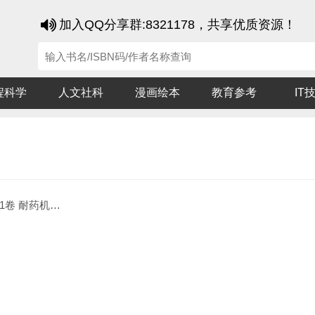
加入QQ分享群:8321178，共享优质资源！
程科学
人文社科
漫画绘本
教育参考
IT
耐药机制 第2版