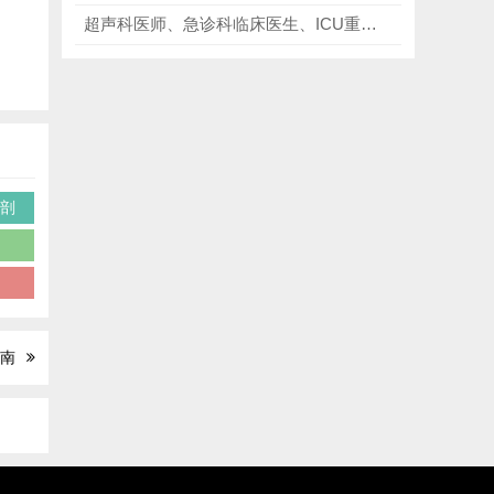
超声科医师、急诊科临床医生、ICU重症从业者、麻醉医护、医学留学科研人群必看《Ma与Mateer急诊超声》第4版，丰富诊断经验、鉴别疑难急症影像！
解剖
瘤
病
指南