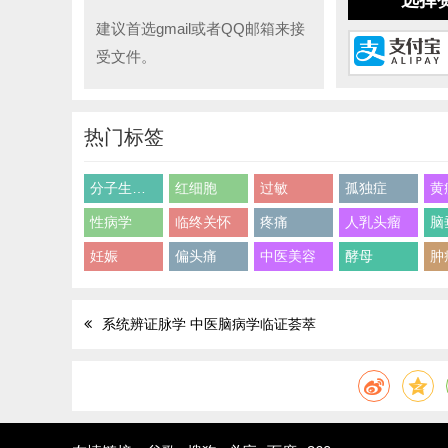
选择
建议首选gmail或者QQ邮箱来接
受文件。
热门标签
分子生物学
红细胞
过敏
孤独症
黄
性病学
临终关怀
疼痛
人乳头瘤
脑
妊娠
偏头痛
中医美容
酵母
肿
系统辨证脉学 中医脑病学临证荟萃