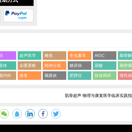
赞助方式
疸
超声医学
瘫痪
冬虫夏草
AIGC
颞骨
垂体
金匮要略
精神分裂
糖尿病
尿酸
脑肿
瘤内科
推拿
脑膜炎
肥胖症
肢体障碍
慢性
肌骨超声 物理与康复医学临床实践