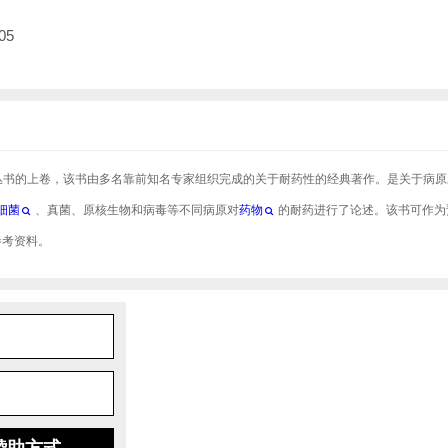
05
丛书的上卷，该书由多名靠前知名专家组织完成的关于耐药性的经典著作。是关于病原
细菌
、真菌、原核生物和病毒等不同病原对
药物
的耐药进行了论述。该书可作为
参考资料。