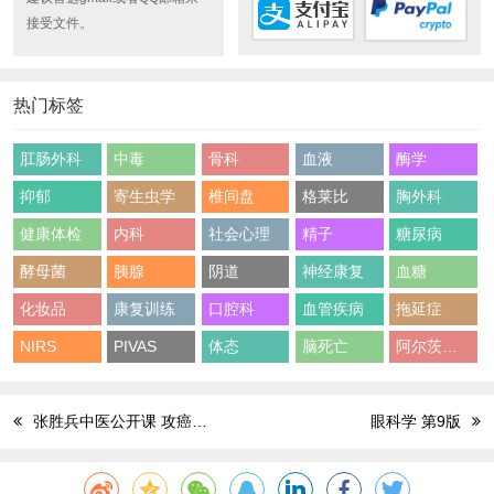
接受文件。
热门标签
肛肠外科
中毒
骨科
血液
酶学
抑郁
寄生虫学
椎间盘
格莱比
胸外科
健康体检
内科
社会心理
精子
糖尿病
酵母菌
胰腺
阴道
神经康复
血糖
化妆品
康复训练
口腔科
血管疾病
拖延症
NIRS
PIVAS
体态
脑死亡
阿尔茨海默病
张胜兵中医公开课 攻癌救命录
眼科学 第9版