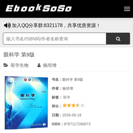
加入QQ分享群:8321178，共享优质资源！
眼科学 第9版
医学生物
杨培增
书名：
眼科学 第9版
作者：
杨培增
标签：
医学
评分：
日期：
2026-06-18
ISBN：
9787117266673