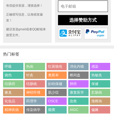
有偿提供资源，谨慎选择！
正确填写信息，以免错发漏
选择赞助方式
发！
建议首选gmail或者QQ邮箱来
接受文件。
热门标签
呼吸
热病
红斑狼疮
消化内镜
感染
烧伤
针灸
奥斯本
椎间盘
热敏灸
结肠癌
结肠镜
妇幼保健
肺癌
保健
腋臭
神经纤维
肌少症
康复医学
肛肠病
化妆品
药理学
OSCE
急救
颈椎病
精神疾病
传染病学
额窦
AIGC
偏瘫