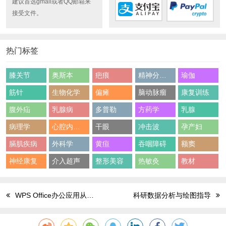
建议首选gmail或者QQ邮箱来
接受文件。
热门标签
膝关节
奥斯本
疤痕
精神分裂症
瑜伽
筋针
生物化学
偏瘫
脑动脉瘤
康复训练
腹外疝
乳腺病
多普勒
方药学
乳腺
病理学
心腔内超声
干眼
冲击波
孕产妇
膈肌疾病
外科学
黄疸
吞咽障碍
额窦
神经康复
介入超声
整形美容
热敏灸
教材
WPS Office办公应用从入门到精通
科研数据分析与绘图指导