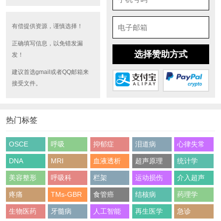
有偿提供资源，谨慎选择！
正确填写信息，以免错发漏
选择赞助方式
发！
建议首选gmail或者QQ邮箱来
接受文件。
热门标签
OSCE
呼吸
抑郁症
泪道病
心律失常
DNA
MRI
血液透析
超声原理
统计学
美容整形
呼吸科
栏架
运动损伤
介入超声
疼痛
TMs-GBR
食管癌
结核病
药理学
生物医药
牙髓病
人工智能
再生医学
急诊