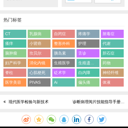
热门标签
CT
乳腺病
自闭症
疼痛学
脓毒症
瘙痒
小肾癌
整形外科
护理
代谢
脑肿瘤
坎贝尔
胰岛素
舌诊
胆石症
妇产科学
消化内镜
生殖医学
生殖遗传学
药物
脊柱
心肌梗死
砭术学
白内障
神经纤维
医学美容
PIVAS
Ai
偏头痛
体液
现代医学检验与新技术
诊断病理阅片技能指导手册