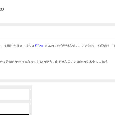
89
性、实用性为原则，以循证
医学
为基础，精心设计和编排。内容简洁、条理清晰，
欧美最新的治疗指南和专家共识的要点，由亚洲和国内各领域的学术带头人审稿。