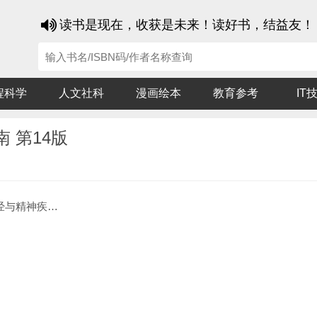
读书是现在，收获是未来！读好书，结益友！
程科学
人文社科
漫画绘本
教育参考
IT
南 第14版
病用药指南 第14版