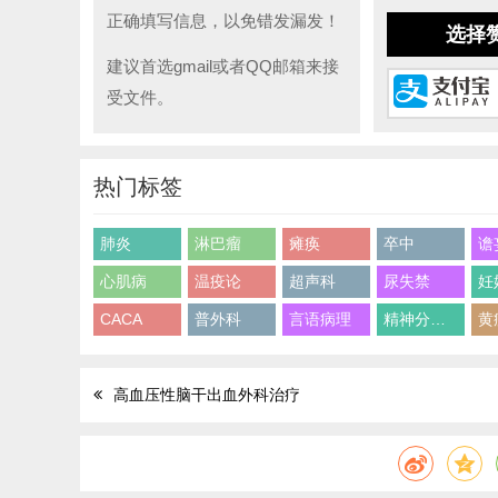
正确填写信息，以免错发漏发！
选择
建议首选gmail或者QQ邮箱来接
受文件。
热门标签
肺炎
淋巴瘤
瘫痪
卒中
谵
心肌病
温疫论
超声科
尿失禁
妊
CACA
普外科
言语病理
精神分裂症
黄
高血压性脑干出血外科治疗