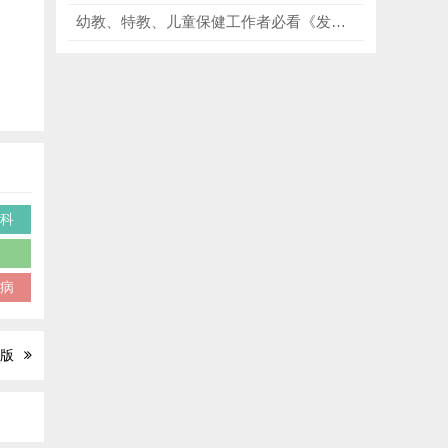
幼教、特教、儿童保健工作者必看《发育与行为儿科学（第二版）》，覆盖0-18岁各年龄期发育特点、常见行为问题及发育障碍！
外科
集
疾病
6版