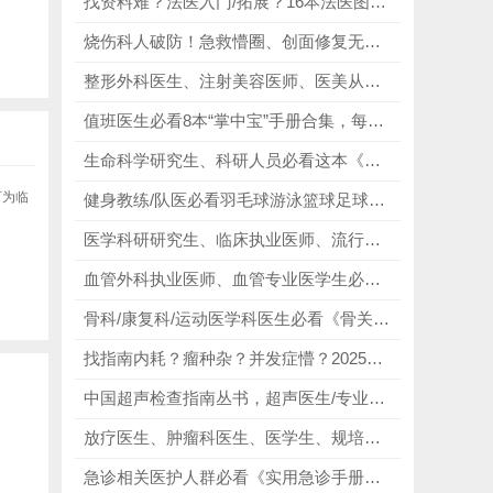
找资料难？法医入门/拓展？16本法医图鉴合集，精准破解法医入门无系统资料、案例稀缺、图谱模糊、资料零散核心痛点！
烧伤科人破防！急救懵圈、创面修复无思路？这本巨著直接兜底不踩坑！
整形外科医生、注射美容医师、医美从业者必看《面部美容整形精细解剖》，326幅高清插图，全面覆盖面部血管、神经、肌肉等精细解剖结构！
值班医生必看8本“掌中宝”手册合集，每一本都精准戳中值班需求，从操作规范到急症处理，讲解细致、实用性拉满！
生命科学研究生、科研人员必看这本《分子克隆实验指南》原书第四版，CRISPR基因编辑、RNA干扰技术、新一代测序、生物信息学分析等热门技术一网打尽！
可为临
健身教练/队医必看羽毛球游泳篮球足球跑步运动损伤的预防与康复训练套装5册，精准分析各运动的专属损伤痛点，提供针对性的预防与康复方案！
医学科研研究生、临床执业医师、流行病学研究员必看《孟德尔随机化权威指南｜第2版 全新升级改版》，挖掘致病危险因素，验证临床药物靶点！
血管外科执业医师、血管专业医学生必看《Vascular and Endovascular Surgery》，以综述贯通全科，以题库赋能应试！
骨科/康复科/运动医学科医生必看《骨关节功能解剖学（原书第7版）》全三卷，采用超清彩图呈现，手绘插图、结构细节清晰可辨！
找指南内耗？瘤种杂？并发症懵？2025版CSCO诊疗指南合集，精准破解指南难找、方案滞后、并发症处理无规范、科研备考无依据痛点
中国超声检查指南丛书，超声医生/专业学生都能用，全场景适配，全领域覆盖，不管是临床实操还是专业提升，都能精准匹配！
放疗医生、肿瘤科医生、医学生、规培生必看《肿瘤放射治疗学》第五版，掌握质子治疗、术中放疗技术！
急诊相关医护人群必看《实用急诊手册》，症状诊断到抢救全覆盖，日常应急查阅、技能巩固，适配临床各类急诊场景！