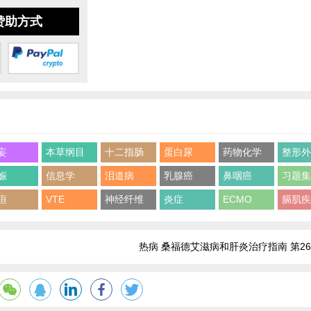
赞助方式
妄
本草纲目
十二指肠
蛋白尿
药物化学
整形
娠
信息学
泪道病
乳腺癌
鼻咽癌
习题
疸
VTE
神经纤维
炎症
ECMO
膈肌
热病 桑福德艾滋病和肝炎治疗指南 第2