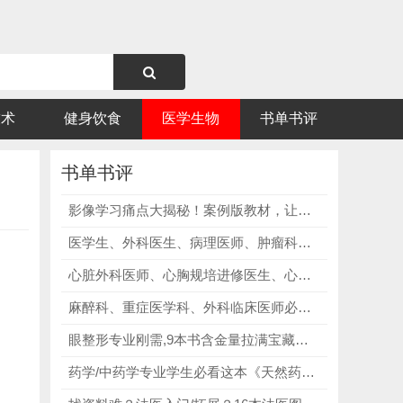
技术
健身饮食
医学生物
书单书评
书单书评
影像学习痛点大揭秘！案例版教材，让你轻松提分不内耗！
医学生、外科医生、病理医师、肿瘤科医生、病理科研人员及相关人员必看《外科病理手册》第4版，全方位讲解外科病理相关知识！
心脏外科医师、心胸规培进修医生、心胸医学生、外科科研人员必看《Khonsari心脏外科手术第5版》，全彩高清插图，可视化手术！
麻醉科、重症医学科、外科临床医师必看《斯托尔廷麻醉与共存疾病》第8版，优化麻醉方案，平稳管控术中体征！
眼整形专业刚需,9本书含金量拉满宝藏教材合集，不管是基础夯实还是修复进阶，都能精准覆盖！
药学/中药学专业学生必看这本《天然药物化学学习指导与习题集》第5版，每道习题都有详细解析，手把手教你解题思路，查漏补缺、提升应试能力！